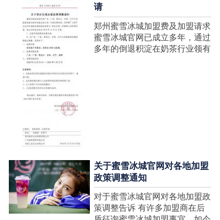
请
郑州蜜雪冰城加盟费及加盟请求
蜜雪冰城官网已成立多年，通过
多年的倒退积淀在奶茶行业领有
很高的人气，蜜雪冰城产种类类
多，口味好，并且健康又养分，
深得生产者喜欢。在茶饮市场上
也比拟遭到了守业者的青眼，体
现在加盟店....
关于蜜雪冰城官网对各地加盟
政策调整通知
对于蜜雪冰城官网对各地加盟政
策调整告诉 有许多加盟商在后
盾征询蜜雪冰城加盟事宜，如今