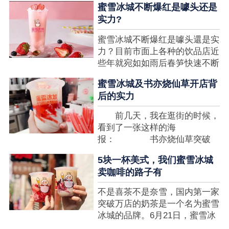
蜜雪冰城不断爆红是噱头还是
想要排长队，为的便是那一杯令
实力?
人挂念的蜜雪冰城。顾客喜爱的
商品，投资者为什么会看不见在
蜜雪冰城不断爆红是噱头還是实
其中的创业商机呢?许多投资者
力？目前市面上各种的饮品店近
都会了解我开一家蜜雪冰城要多
些年就宛如如雨后春笋快速不断
少钱?....
涌现，沒有实力的饮品店或是稍
蜜雪冰城及书亦烧仙草开店背
有运营不小心便会被取代，由于
后的实力
受年青人的喜爱，再加全国人民
的经济发展水准提升，奶茶饮品
前几天，我在逛街的时候，
行业发展趋势快速，因此 这一
看到了一张这样的海
制造行业有着十分....
报： 书亦烧仙草突破
5000 店 What？？我懵
5块一杯美式，我们蜜雪冰城
了，这个连名字都没怎么听过的
卖咖啡的路子有
奶茶店，怎么就悄咪咪地开了这
么多家了？ 也许大家对
不是喜茶不是奈雪，国内第一家
5000 家店是什么量级没什么概
突破万店的奶茶是一个名为蜜雪
念，我来给对....
冰城的品牌。6月21日，蜜雪冰
城在全国大量门店挂上了“祝贺