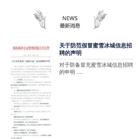
蜜雪冰城全球门店突破10000
家，买多少送多少”的横幅，这
个自1997年开始营业的街边奶
茶店正逐渐展露它的锋芒。不过
它的野心并....
关于防范假冒蜜雪冰城信息招
聘的声明
对于防备冒充蜜雪冰城信息招聘
的申明 ....