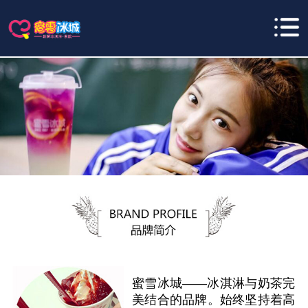
蜜雪冰城——冰淇淋与奶茶完
美结合的品牌。始终坚持着高