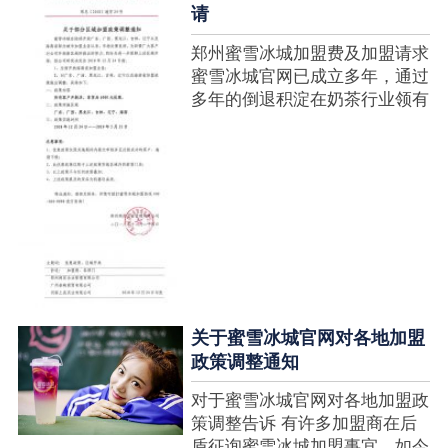
请
郑州蜜雪冰城加盟费及加盟请求
蜜雪冰城官网已成立多年，通过
多年的倒退积淀在奶茶行业领有
很高的人气，蜜雪冰城产种类类
多，口味好，并且健康又养分，
深得生产者喜欢。在茶饮市场上
也比拟遭到了守业者的青眼，体
现在加盟店....
关于蜜雪冰城官网对各地加盟
政策调整通知
对于蜜雪冰城官网对各地加盟政
策调整告诉 有许多加盟商在后
盾征询蜜雪冰城加盟事宜，如今