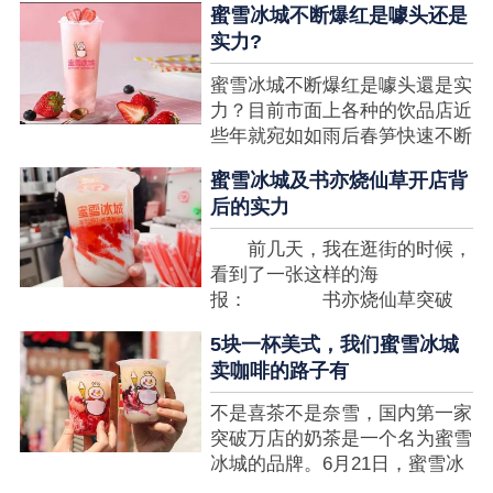
蜜雪冰城不断爆红是噱头还是
想要排长队，为的便是那一杯令
实力?
人挂念的蜜雪冰城。顾客喜爱的
商品，投资者为什么会看不见在
蜜雪冰城不断爆红是噱头還是实
其中的创业商机呢?许多投资者
力？目前市面上各种的饮品店近
都会了解我开一家蜜雪冰城要多
些年就宛如如雨后春笋快速不断
少钱?....
涌现，沒有实力的饮品店或是稍
蜜雪冰城及书亦烧仙草开店背
有运营不小心便会被取代，由于
后的实力
受年青人的喜爱，再加全国人民
的经济发展水准提升，奶茶饮品
前几天，我在逛街的时候，
行业发展趋势快速，因此 这一
看到了一张这样的海
制造行业有着十分....
报： 书亦烧仙草突破
5000 店 What？？我懵
5块一杯美式，我们蜜雪冰城
了，这个连名字都没怎么听过的
卖咖啡的路子有
奶茶店，怎么就悄咪咪地开了这
么多家了？ 也许大家对
不是喜茶不是奈雪，国内第一家
5000 家店是什么量级没什么概
突破万店的奶茶是一个名为蜜雪
念，我来给对....
冰城的品牌。6月21日，蜜雪冰
城在全国大量门店挂上了“祝贺