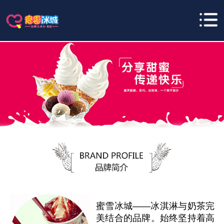
蜜雪冰城——冰淇淋与奶茶完
美结合的品牌。始终坚持着高