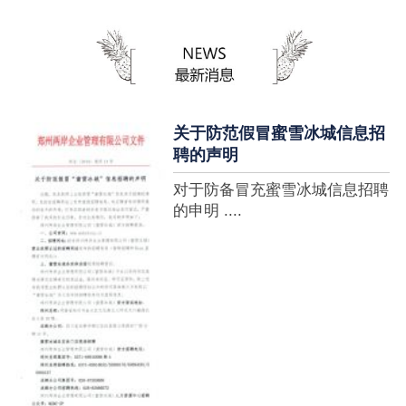
蜜雪冰城全球门店突破10000
家，买多少送多少”的横幅，这
个自1997年开始营业的街边奶
茶店正逐渐展露它的锋芒。不过
它的野心并....
关于防范假冒蜜雪冰城信息招
聘的声明
对于防备冒充蜜雪冰城信息招聘
的申明 ....