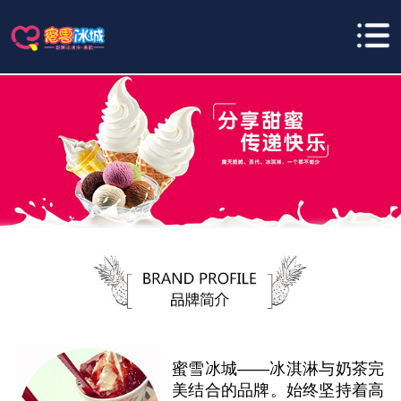
蜜雪冰城——冰淇淋与奶茶完
美结合的品牌。始终坚持着高