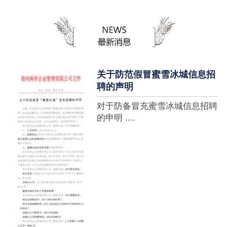
蜜雪冰城全球门店突破10000
家，买多少送多少”的横幅，这
个自1997年开始营业的街边奶
茶店正逐渐展露它的锋芒。不过
它的野心并....
关于防范假冒蜜雪冰城信息招
聘的声明
对于防备冒充蜜雪冰城信息招聘
的申明 ....