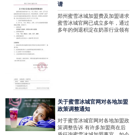
请
郑州蜜雪冰城加盟费及加盟请求
蜜雪冰城官网已成立多年，通过
多年的倒退积淀在奶茶行业领有
很高的人气，蜜雪冰城产种类类
多，口味好，并且健康又养分，
深得生产者喜欢。在茶饮市场上
也比拟遭到了守业者的青眼，体
现在加盟店....
关于蜜雪冰城官网对各地加盟
政策调整通知
对于蜜雪冰城官网对各地加盟政
策调整告诉 有许多加盟商在后
盾征询蜜雪冰城加盟事宜，如今