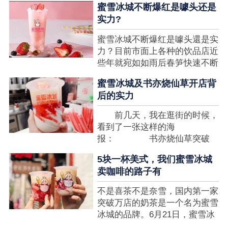
蜜雪冰城不断爆红是噱头还是
想要排长队，为的便是那一杯令
实力?
人挂念的蜜雪冰城。顾客喜爱的
商品，投资者为什么会看不见在
蜜雪冰城不断爆红是噱头還是实
其中的创业商机呢?许多投资者
力？目前市面上各种的饮品店近
都会了解我开一家蜜雪冰城要多
些年就宛如如雨后春笋快速不断
少钱?....
涌现，沒有实力的饮品店或是稍
蜜雪冰城及书亦烧仙草开店背
有运营不小心便会被取代，由于
后的实力
受年青人的喜爱，再加全国人民
的经济发展水准提升，奶茶饮品
前几天，我在逛街的时候，
行业发展趋势快速，因此 这一
看到了一张这样的海
制造行业有着十分....
报： 书亦烧仙草突破
5000 店 What？？我懵
5块一杯美式，我们蜜雪冰城
了，这个连名字都没怎么听过的
卖咖啡的路子有
奶茶店，怎么就悄咪咪地开了这
么多家了？ 也许大家对
不是喜茶不是奈雪，国内第一家
5000 家店是什么量级没什么概
突破万店的奶茶是一个名为蜜雪
念，我来给对....
冰城的品牌。6月21日，蜜雪冰
城在全国大量门店挂上了“祝贺