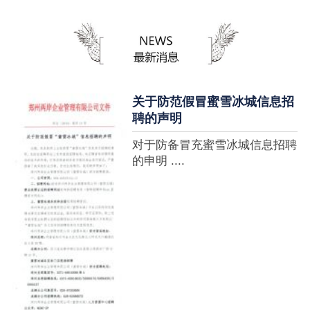
蜜雪冰城全球门店突破10000
家，买多少送多少”的横幅，这
个自1997年开始营业的街边奶
茶店正逐渐展露它的锋芒。不过
它的野心并....
关于防范假冒蜜雪冰城信息招
聘的声明
对于防备冒充蜜雪冰城信息招聘
的申明 ....