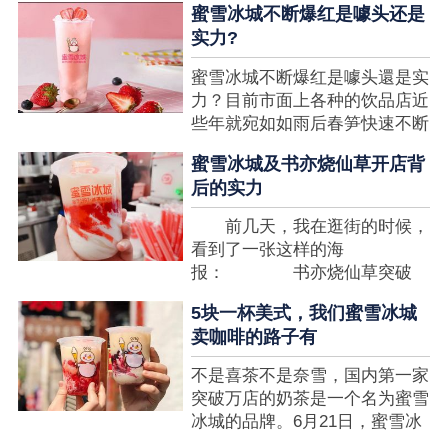
蜜雪冰城不断爆红是噱头还是
想要排长队，为的便是那一杯令
实力?
人挂念的蜜雪冰城。顾客喜爱的
商品，投资者为什么会看不见在
蜜雪冰城不断爆红是噱头還是实
其中的创业商机呢?许多投资者
力？目前市面上各种的饮品店近
都会了解我开一家蜜雪冰城要多
些年就宛如如雨后春笋快速不断
少钱?....
涌现，沒有实力的饮品店或是稍
蜜雪冰城及书亦烧仙草开店背
有运营不小心便会被取代，由于
后的实力
受年青人的喜爱，再加全国人民
的经济发展水准提升，奶茶饮品
前几天，我在逛街的时候，
行业发展趋势快速，因此 这一
看到了一张这样的海
制造行业有着十分....
报： 书亦烧仙草突破
5000 店 What？？我懵
5块一杯美式，我们蜜雪冰城
了，这个连名字都没怎么听过的
卖咖啡的路子有
奶茶店，怎么就悄咪咪地开了这
么多家了？ 也许大家对
不是喜茶不是奈雪，国内第一家
5000 家店是什么量级没什么概
突破万店的奶茶是一个名为蜜雪
念，我来给对....
冰城的品牌。6月21日，蜜雪冰
城在全国大量门店挂上了“祝贺