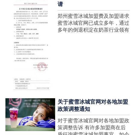
请
郑州蜜雪冰城加盟费及加盟请求
蜜雪冰城官网已成立多年，通过
多年的倒退积淀在奶茶行业领有
很高的人气，蜜雪冰城产种类类
多，口味好，并且健康又养分，
深得生产者喜欢。在茶饮市场上
也比拟遭到了守业者的青眼，体
现在加盟店....
关于蜜雪冰城官网对各地加盟
政策调整通知
对于蜜雪冰城官网对各地加盟政
策调整告诉 有许多加盟商在后
盾征询蜜雪冰城加盟事宜，如今