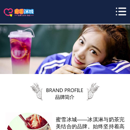
蜜雪冰城——冰淇淋与奶茶完
美结合的品牌。始终坚持着高