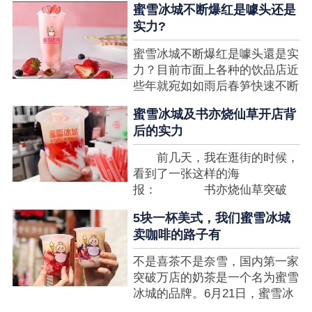
蜜雪冰城不断爆红是噱头还是
想要排长队，为的便是那一杯令
实力?
人挂念的蜜雪冰城。顾客喜爱的
商品，投资者为什么会看不见在
蜜雪冰城不断爆红是噱头還是实
其中的创业商机呢?许多投资者
力？目前市面上各种的饮品店近
都会了解我开一家蜜雪冰城要多
些年就宛如如雨后春笋快速不断
少钱?....
涌现，沒有实力的饮品店或是稍
蜜雪冰城及书亦烧仙草开店背
有运营不小心便会被取代，由于
后的实力
受年青人的喜爱，再加全国人民
的经济发展水准提升，奶茶饮品
前几天，我在逛街的时候，
行业发展趋势快速，因此 这一
看到了一张这样的海
制造行业有着十分....
报： 书亦烧仙草突破
5000 店 What？？我懵
5块一杯美式，我们蜜雪冰城
了，这个连名字都没怎么听过的
卖咖啡的路子有
奶茶店，怎么就悄咪咪地开了这
么多家了？ 也许大家对
不是喜茶不是奈雪，国内第一家
5000 家店是什么量级没什么概
突破万店的奶茶是一个名为蜜雪
念，我来给对....
冰城的品牌。6月21日，蜜雪冰
城在全国大量门店挂上了“祝贺