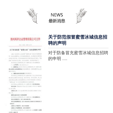
蜜雪冰城全球门店突破10000
家，买多少送多少”的横幅，这
个自1997年开始营业的街边奶
茶店正逐渐展露它的锋芒。不过
它的野心并....
关于防范假冒蜜雪冰城信息招
聘的声明
对于防备冒充蜜雪冰城信息招聘
的申明 ....