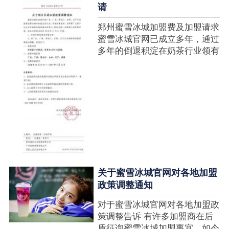
请
郑州蜜雪冰城加盟费及加盟请求
蜜雪冰城官网已成立多年，通过
多年的倒退积淀在奶茶行业领有
很高的人气，蜜雪冰城产种类类
多，口味好，并且健康又养分，
深得生产者喜欢。在茶饮市场上
也比拟遭到了守业者的青眼，体
现在加盟店....
关于蜜雪冰城官网对各地加盟
政策调整通知
对于蜜雪冰城官网对各地加盟政
策调整告诉 有许多加盟商在后
盾征询蜜雪冰城加盟事宜，如今