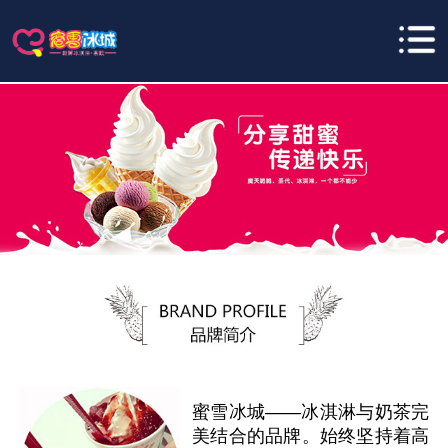
蜜雪冰城——冰淇淋与奶茶完
美结合的品牌。始终坚持着高