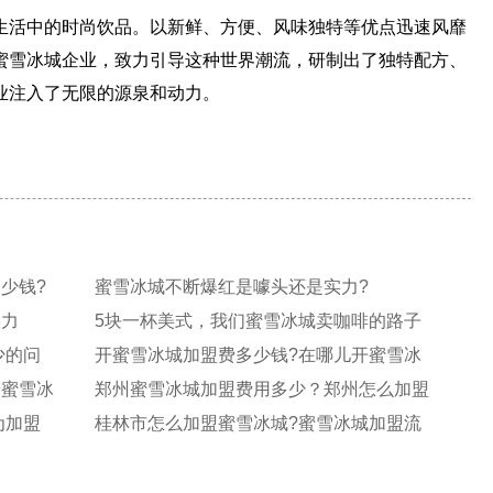
活中的时尚饮品。以新鲜、方便、风味独特等优点迅速风靡
蜜雪冰城企业，致力引导这种世界潮流，研制出了独特配方、
业注入了无限的源泉和动力。
少钱?
蜜雪冰城不断爆红是噱头还是实力?
实力
5块一杯美式，我们蜜雪冰城卖咖啡的路子
有
少的问
开蜜雪冰城加盟费多少钱?在哪儿开蜜雪冰
城
辨蜜雪冰
郑州蜜雪冰城加盟费用多少？郑州怎么加盟
蜜
为加盟
桂林市怎么加盟蜜雪冰城?蜜雪冰城加盟流
程