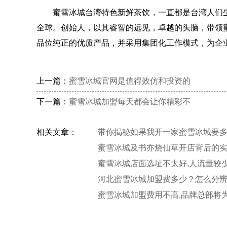
蜜雪冰城台湾特色新鲜茶饮，一直都是台湾人们生
全球。创始人，以其睿智的远见，卓越的头脑，带领
品位纯正的优质产品，并采用集团化工作模式，为企
上一篇：
蜜雪冰城官网是值得效仿和投资的
下一篇：
蜜雪冰城加盟每天都会让你精彩不
相关文章：
带你揭秘如果我开一家蜜雪冰城要多
蜜雪冰城及书亦烧仙草开店背后的
蜜雪冰城店面选址不太好,人流量较
题
河北蜜雪冰城加盟费多少？怎么分
城
蜜雪冰城加盟费用不高,品牌总部将
商