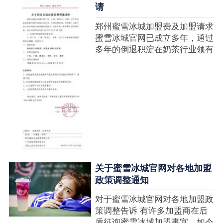
请
郑州蜜雪冰城加盟费及加盟请求
蜜雪冰城官网已成立多年，通过
多年的倒退积淀在奶茶行业领有
很高的人气，蜜雪冰城产种类类
多，口味好，并且健康又养分，
深得生产者喜欢。在茶饮市场上
也比拟遭到了守业者的青眼，体
现在加盟店....
关于蜜雪冰城官网对各地加盟
政策调整通知
对于蜜雪冰城官网对各地加盟政
策调整告诉 有许多加盟商在后
盾征询蜜雪冰城加盟事宜，如今