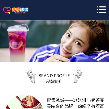
蜜雪冰城——冰淇淋与奶茶完
美结合的品牌。始终坚持着高