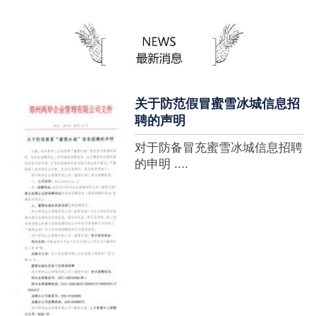
蜜雪冰城全球门店突破10000
家，买多少送多少”的横幅，这
个自1997年开始营业的街边奶
茶店正逐渐展露它的锋芒。不过
它的野心并....
关于防范假冒蜜雪冰城信息招
聘的声明
对于防备冒充蜜雪冰城信息招聘
的申明 ....