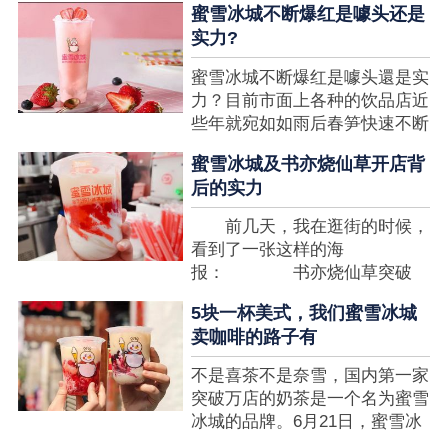
蜜雪冰城不断爆红是噱头还是
想要排长队，为的便是那一杯令
实力?
人挂念的蜜雪冰城。顾客喜爱的
商品，投资者为什么会看不见在
蜜雪冰城不断爆红是噱头還是实
其中的创业商机呢?许多投资者
力？目前市面上各种的饮品店近
都会了解我开一家蜜雪冰城要多
些年就宛如如雨后春笋快速不断
少钱?....
涌现，沒有实力的饮品店或是稍
蜜雪冰城及书亦烧仙草开店背
有运营不小心便会被取代，由于
后的实力
受年青人的喜爱，再加全国人民
的经济发展水准提升，奶茶饮品
前几天，我在逛街的时候，
行业发展趋势快速，因此 这一
看到了一张这样的海
制造行业有着十分....
报： 书亦烧仙草突破
5000 店 What？？我懵
5块一杯美式，我们蜜雪冰城
了，这个连名字都没怎么听过的
卖咖啡的路子有
奶茶店，怎么就悄咪咪地开了这
么多家了？ 也许大家对
不是喜茶不是奈雪，国内第一家
5000 家店是什么量级没什么概
突破万店的奶茶是一个名为蜜雪
念，我来给对....
冰城的品牌。6月21日，蜜雪冰
城在全国大量门店挂上了“祝贺