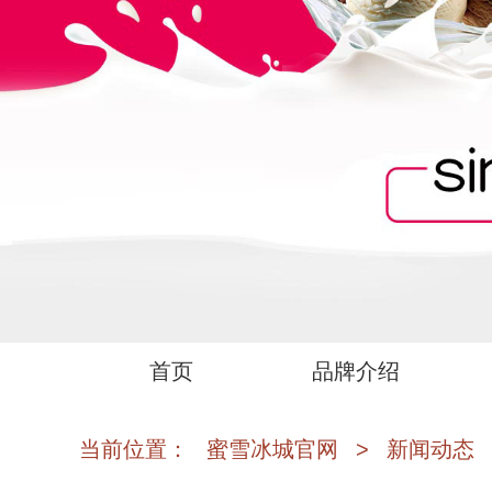
首页
品牌介绍
当前位置：
蜜雪冰城官网
>
新闻动态