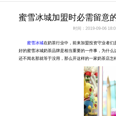
蜜雪冰城加盟时必需留意
时间：
2019-09-06 18:0
蜜雪冰城
在奶茶行业中，前来加盟投资守业者们
好的蜜雪冰城奶茶品牌是相当重要的一件事，为什么
还不闻名那就等于没用，那么开这样的一家奶茶店怎