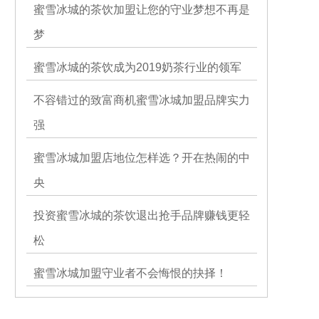
蜜雪冰城的茶饮加盟让您的守业梦想不再是
梦
蜜雪冰城的茶饮成为2019奶茶行业的领军
不容错过的致富商机蜜雪冰城加盟品牌实力
强
蜜雪冰城加盟店地位怎样选？开在热闹的中
央
投资蜜雪冰城的茶饮退出抢手品牌赚钱更轻
松
蜜雪冰城加盟守业者不会悔恨的抉择！