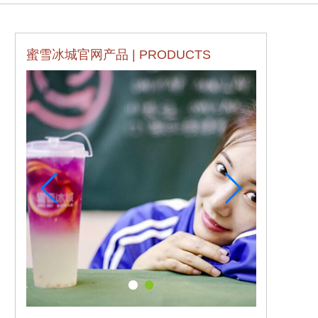
蜜雪冰城官网产品 | PRODUCTS