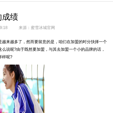
的成绩
9:18
来源：
蜜雪冰城官网
是越来越多了，然而要留意的是，咱们在加盟的时分抉择一个
这么说呢?由于既然要加盟，与其去加盟一个小的品牌的话，
样样呢?