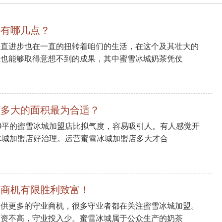
势有哪几点？
进步也在一直的扭转着咱们的生活，在这个及其壮大的
径也能够取得意想不到的成果，其中蜜雪冰城奶茶凭仗
店多大的面积最为合适？
平的蜜雪冰城加盟店比拟气度，容易吸引人。有人感觉开
冰城加盟店好治理。运营蜜雪冰城加盟店多大才合
店商机有限胜利致富！
更多的守业商机，很多守业者都在关注蜜雪冰城加盟。
投资不高，守业投入少。蜜雪冰城属于公众生产的奶茶