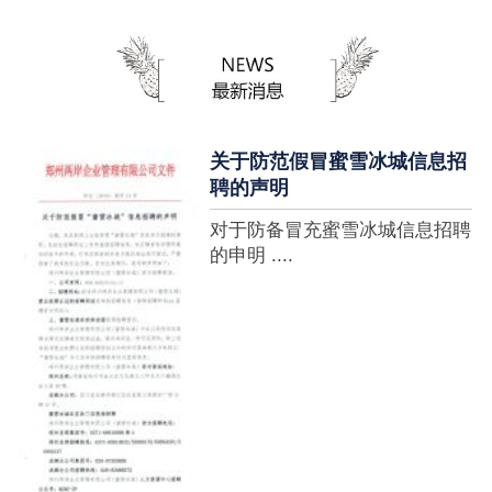
蜜雪冰城全球门店突破10000
家，买多少送多少”的横幅，这
个自1997年开始营业的街边奶
茶店正逐渐展露它的锋芒。不过
它的野心并....
关于防范假冒蜜雪冰城信息招
聘的声明
对于防备冒充蜜雪冰城信息招聘
的申明 ....