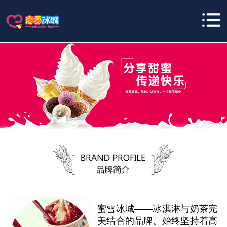
蜜雪冰城——冰淇淋与奶茶完
美结合的品牌。始终坚持着高