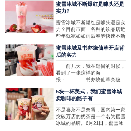
蜜雪冰城不断爆红是噱头还是
想要排长队，为的便是那一杯令
实力?
人挂念的蜜雪冰城。顾客喜爱的
商品，投资者为什么会看不见在
蜜雪冰城不断爆红是噱头還是实
其中的创业商机呢?许多投资者
力？目前市面上各种的饮品店近
都会了解我开一家蜜雪冰城要多
些年就宛如如雨后春笋快速不断
少钱?....
涌现，沒有实力的饮品店或是稍
蜜雪冰城及书亦烧仙草开店背
有运营不小心便会被取代，由于
后的实力
受年青人的喜爱，再加全国人民
的经济发展水准提升，奶茶饮品
前几天，我在逛街的时候，
行业发展趋势快速，因此 这一
看到了一张这样的海
制造行业有着十分....
报： 书亦烧仙草突破
5000 店 What？？我懵
5块一杯美式，我们蜜雪冰城
了，这个连名字都没怎么听过的
卖咖啡的路子有
奶茶店，怎么就悄咪咪地开了这
么多家了？ 也许大家对
不是喜茶不是奈雪，国内第一家
5000 家店是什么量级没什么概
突破万店的奶茶是一个名为蜜雪
念，我来给对....
冰城的品牌。6月21日，蜜雪冰
城在全国大量门店挂上了“祝贺