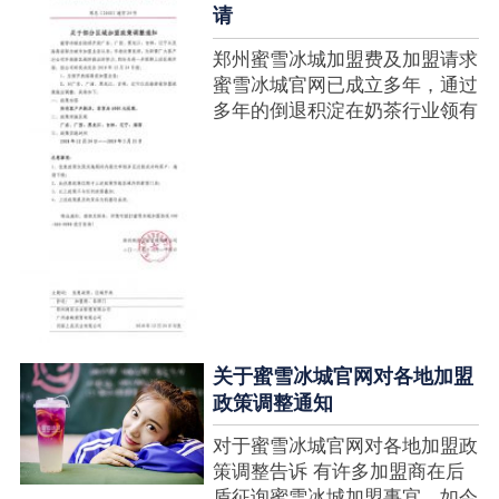
请
郑州蜜雪冰城加盟费及加盟请求
蜜雪冰城官网已成立多年，通过
多年的倒退积淀在奶茶行业领有
很高的人气，蜜雪冰城产种类类
多，口味好，并且健康又养分，
深得生产者喜欢。在茶饮市场上
也比拟遭到了守业者的青眼，体
现在加盟店....
关于蜜雪冰城官网对各地加盟
政策调整通知
对于蜜雪冰城官网对各地加盟政
策调整告诉 有许多加盟商在后
盾征询蜜雪冰城加盟事宜，如今