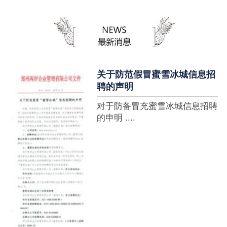
蜜雪冰城全球门店突破10000
家，买多少送多少”的横幅，这
个自1997年开始营业的街边奶
茶店正逐渐展露它的锋芒。不过
它的野心并....
关于防范假冒蜜雪冰城信息招
聘的声明
对于防备冒充蜜雪冰城信息招聘
的申明 ....