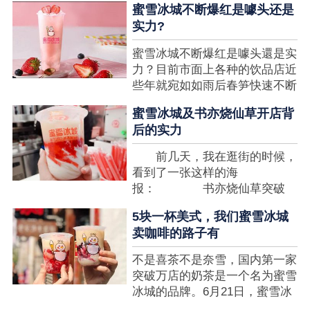
蜜雪冰城不断爆红是噱头还是
想要排长队，为的便是那一杯令
实力?
人挂念的蜜雪冰城。顾客喜爱的
商品，投资者为什么会看不见在
蜜雪冰城不断爆红是噱头還是实
其中的创业商机呢?许多投资者
力？目前市面上各种的饮品店近
都会了解我开一家蜜雪冰城要多
些年就宛如如雨后春笋快速不断
少钱?....
涌现，沒有实力的饮品店或是稍
蜜雪冰城及书亦烧仙草开店背
有运营不小心便会被取代，由于
后的实力
受年青人的喜爱，再加全国人民
的经济发展水准提升，奶茶饮品
前几天，我在逛街的时候，
行业发展趋势快速，因此 这一
看到了一张这样的海
制造行业有着十分....
报： 书亦烧仙草突破
5000 店 What？？我懵
5块一杯美式，我们蜜雪冰城
了，这个连名字都没怎么听过的
卖咖啡的路子有
奶茶店，怎么就悄咪咪地开了这
么多家了？ 也许大家对
不是喜茶不是奈雪，国内第一家
5000 家店是什么量级没什么概
突破万店的奶茶是一个名为蜜雪
念，我来给对....
冰城的品牌。6月21日，蜜雪冰
城在全国大量门店挂上了“祝贺