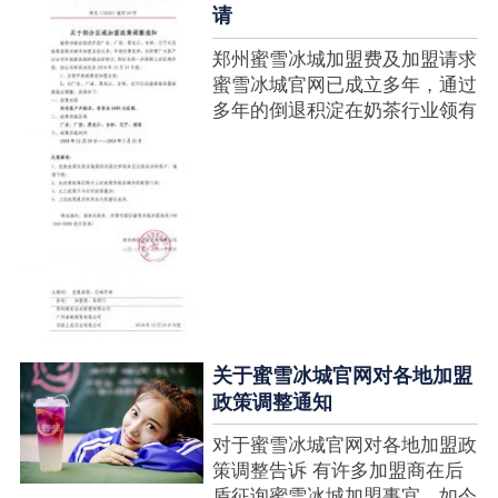
请
郑州蜜雪冰城加盟费及加盟请求
蜜雪冰城官网已成立多年，通过
多年的倒退积淀在奶茶行业领有
很高的人气，蜜雪冰城产种类类
多，口味好，并且健康又养分，
深得生产者喜欢。在茶饮市场上
也比拟遭到了守业者的青眼，体
现在加盟店....
关于蜜雪冰城官网对各地加盟
政策调整通知
对于蜜雪冰城官网对各地加盟政
策调整告诉 有许多加盟商在后
盾征询蜜雪冰城加盟事宜，如今