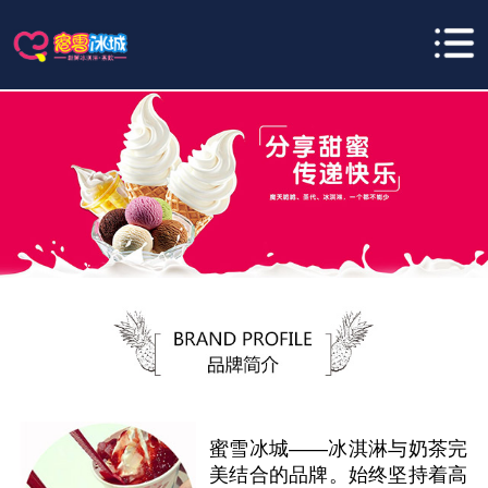
蜜雪冰城——冰淇淋与奶茶完
美结合的品牌。始终坚持着高