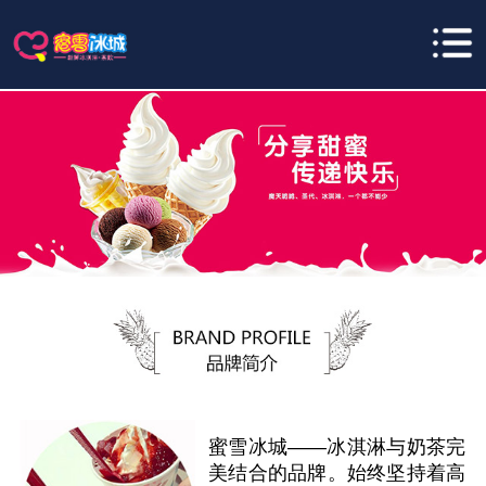
蜜雪冰城——冰淇淋与奶茶完
美结合的品牌。始终坚持着高