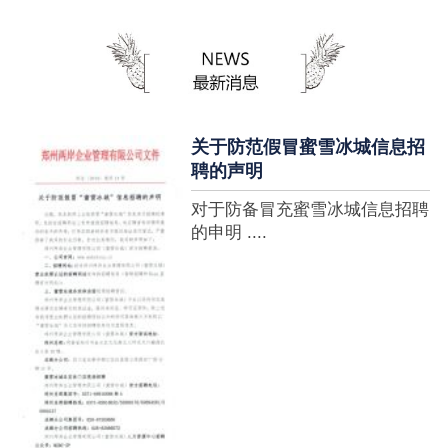
蜜雪冰城全球门店突破10000
家，买多少送多少”的横幅，这
个自1997年开始营业的街边奶
茶店正逐渐展露它的锋芒。不过
它的野心并....
关于防范假冒蜜雪冰城信息招
聘的声明
对于防备冒充蜜雪冰城信息招聘
的申明 ....