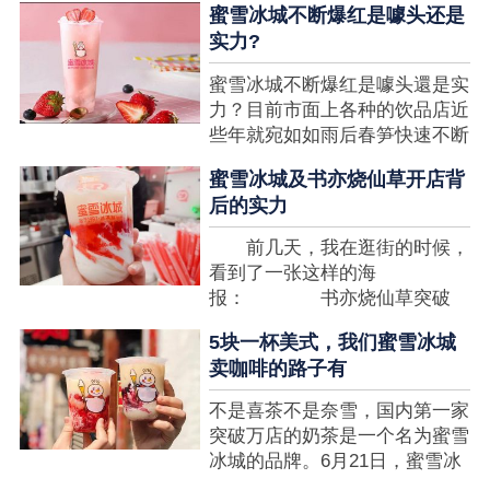
蜜雪冰城不断爆红是噱头还是
想要排长队，为的便是那一杯令
实力?
人挂念的蜜雪冰城。顾客喜爱的
商品，投资者为什么会看不见在
蜜雪冰城不断爆红是噱头還是实
其中的创业商机呢?许多投资者
力？目前市面上各种的饮品店近
都会了解我开一家蜜雪冰城要多
些年就宛如如雨后春笋快速不断
少钱?....
涌现，沒有实力的饮品店或是稍
蜜雪冰城及书亦烧仙草开店背
有运营不小心便会被取代，由于
后的实力
受年青人的喜爱，再加全国人民
的经济发展水准提升，奶茶饮品
前几天，我在逛街的时候，
行业发展趋势快速，因此 这一
看到了一张这样的海
制造行业有着十分....
报： 书亦烧仙草突破
5000 店 What？？我懵
5块一杯美式，我们蜜雪冰城
了，这个连名字都没怎么听过的
卖咖啡的路子有
奶茶店，怎么就悄咪咪地开了这
么多家了？ 也许大家对
不是喜茶不是奈雪，国内第一家
5000 家店是什么量级没什么概
突破万店的奶茶是一个名为蜜雪
念，我来给对....
冰城的品牌。6月21日，蜜雪冰
城在全国大量门店挂上了“祝贺