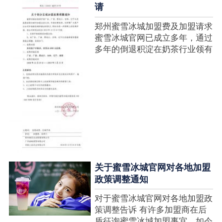
请
郑州蜜雪冰城加盟费及加盟请求
蜜雪冰城官网已成立多年，通过
多年的倒退积淀在奶茶行业领有
很高的人气，蜜雪冰城产种类类
多，口味好，并且健康又养分，
深得生产者喜欢。在茶饮市场上
也比拟遭到了守业者的青眼，体
现在加盟店....
关于蜜雪冰城官网对各地加盟
政策调整通知
对于蜜雪冰城官网对各地加盟政
策调整告诉 有许多加盟商在后
盾征询蜜雪冰城加盟事宜，如今