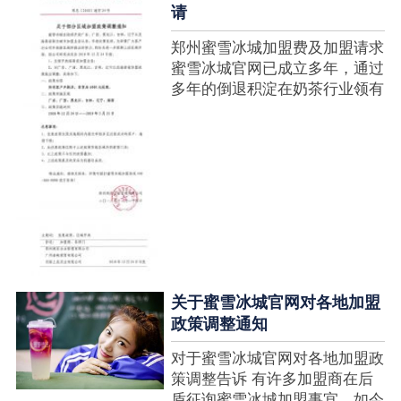
请
郑州蜜雪冰城加盟费及加盟请求
蜜雪冰城官网已成立多年，通过
多年的倒退积淀在奶茶行业领有
很高的人气，蜜雪冰城产种类类
多，口味好，并且健康又养分，
深得生产者喜欢。在茶饮市场上
也比拟遭到了守业者的青眼，体
现在加盟店....
关于蜜雪冰城官网对各地加盟
政策调整通知
对于蜜雪冰城官网对各地加盟政
策调整告诉 有许多加盟商在后
盾征询蜜雪冰城加盟事宜，如今