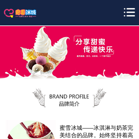
蜜雪冰城——冰淇淋与奶茶完
美结合的品牌。始终坚持着高