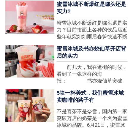
蜜雪冰城不断爆红是噱头还是
想要排长队，为的便是那一杯令
实力?
人挂念的蜜雪冰城。顾客喜爱的
商品，投资者为什么会看不见在
蜜雪冰城不断爆红是噱头還是实
其中的创业商机呢?许多投资者
力？目前市面上各种的饮品店近
都会了解我开一家蜜雪冰城要多
些年就宛如如雨后春笋快速不断
少钱?....
涌现，沒有实力的饮品店或是稍
蜜雪冰城及书亦烧仙草开店背
有运营不小心便会被取代，由于
后的实力
受年青人的喜爱，再加全国人民
的经济发展水准提升，奶茶饮品
前几天，我在逛街的时候，
行业发展趋势快速，因此 这一
看到了一张这样的海
制造行业有着十分....
报： 书亦烧仙草突破
5000 店 What？？我懵
5块一杯美式，我们蜜雪冰城
了，这个连名字都没怎么听过的
卖咖啡的路子有
奶茶店，怎么就悄咪咪地开了这
么多家了？ 也许大家对
不是喜茶不是奈雪，国内第一家
5000 家店是什么量级没什么概
突破万店的奶茶是一个名为蜜雪
念，我来给对....
冰城的品牌。6月21日，蜜雪冰
城在全国大量门店挂上了“祝贺