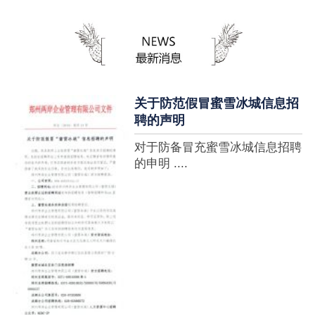
蜜雪冰城全球门店突破10000
家，买多少送多少”的横幅，这
个自1997年开始营业的街边奶
茶店正逐渐展露它的锋芒。不过
它的野心并....
关于防范假冒蜜雪冰城信息招
聘的声明
对于防备冒充蜜雪冰城信息招聘
的申明 ....