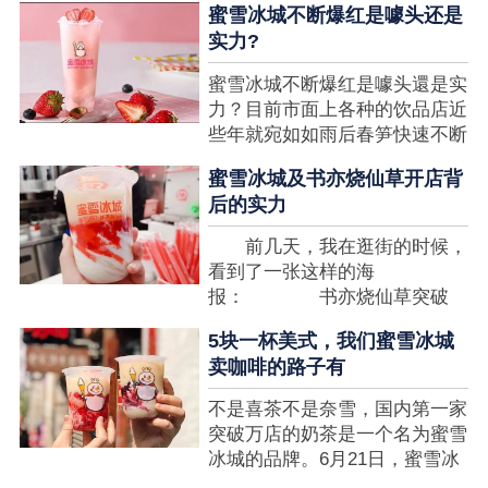
蜜雪冰城不断爆红是噱头还是
想要排长队，为的便是那一杯令
实力?
人挂念的蜜雪冰城。顾客喜爱的
商品，投资者为什么会看不见在
蜜雪冰城不断爆红是噱头還是实
其中的创业商机呢?许多投资者
力？目前市面上各种的饮品店近
都会了解我开一家蜜雪冰城要多
些年就宛如如雨后春笋快速不断
少钱?....
涌现，沒有实力的饮品店或是稍
蜜雪冰城及书亦烧仙草开店背
有运营不小心便会被取代，由于
后的实力
受年青人的喜爱，再加全国人民
的经济发展水准提升，奶茶饮品
前几天，我在逛街的时候，
行业发展趋势快速，因此 这一
看到了一张这样的海
制造行业有着十分....
报： 书亦烧仙草突破
5000 店 What？？我懵
5块一杯美式，我们蜜雪冰城
了，这个连名字都没怎么听过的
卖咖啡的路子有
奶茶店，怎么就悄咪咪地开了这
么多家了？ 也许大家对
不是喜茶不是奈雪，国内第一家
5000 家店是什么量级没什么概
突破万店的奶茶是一个名为蜜雪
念，我来给对....
冰城的品牌。6月21日，蜜雪冰
城在全国大量门店挂上了“祝贺