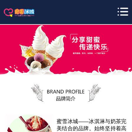
蜜雪冰城——冰淇淋与奶茶完
美结合的品牌。始终坚持着高