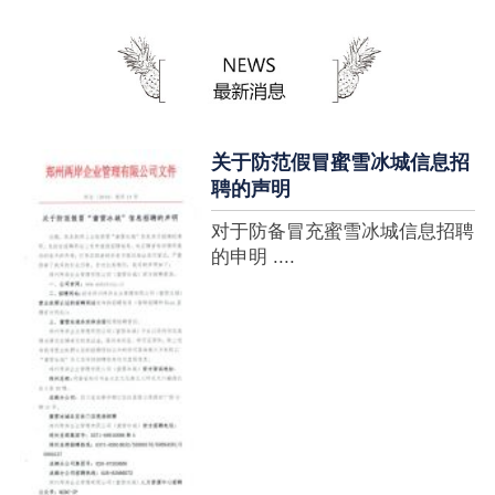
蜜雪冰城全球门店突破10000
家，买多少送多少”的横幅，这
个自1997年开始营业的街边奶
茶店正逐渐展露它的锋芒。不过
它的野心并....
关于防范假冒蜜雪冰城信息招
聘的声明
对于防备冒充蜜雪冰城信息招聘
的申明 ....