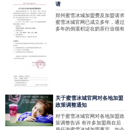
请
郑州蜜雪冰城加盟费及加盟请求
蜜雪冰城官网已成立多年，通过
多年的倒退积淀在奶茶行业领有
很高的人气，蜜雪冰城产种类类
多，口味好，并且健康又养分，
深得生产者喜欢。在茶饮市场上
也比拟遭到了守业者的青眼，体
现在加盟店....
关于蜜雪冰城官网对各地加盟
政策调整通知
对于蜜雪冰城官网对各地加盟政
策调整告诉 有许多加盟商在后
盾征询蜜雪冰城加盟事宜，如今