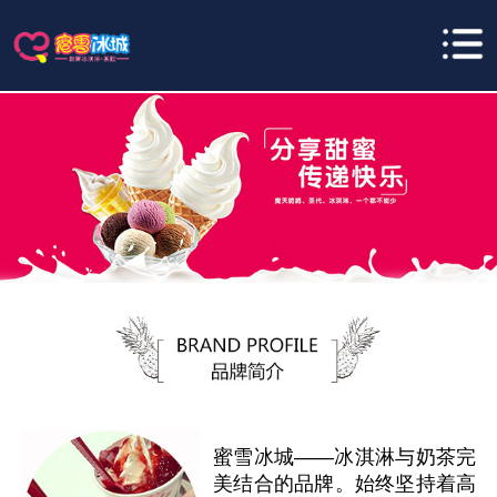
蜜雪冰城——冰淇淋与奶茶完
美结合的品牌。始终坚持着高