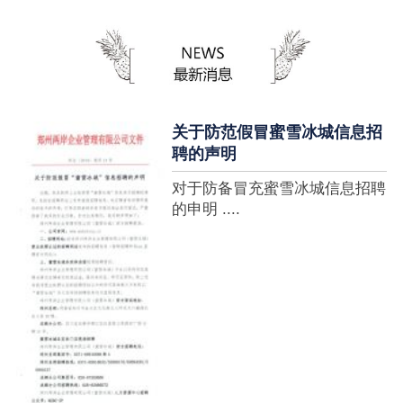
蜜雪冰城全球门店突破10000
家，买多少送多少”的横幅，这
个自1997年开始营业的街边奶
茶店正逐渐展露它的锋芒。不过
它的野心并....
关于防范假冒蜜雪冰城信息招
聘的声明
对于防备冒充蜜雪冰城信息招聘
的申明 ....