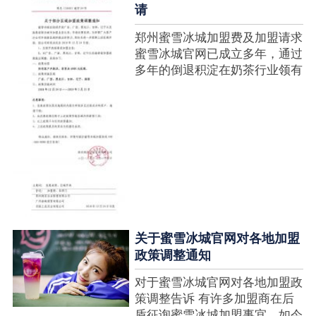
请
郑州蜜雪冰城加盟费及加盟请求
蜜雪冰城官网已成立多年，通过
多年的倒退积淀在奶茶行业领有
很高的人气，蜜雪冰城产种类类
多，口味好，并且健康又养分，
深得生产者喜欢。在茶饮市场上
也比拟遭到了守业者的青眼，体
现在加盟店....
关于蜜雪冰城官网对各地加盟
政策调整通知
对于蜜雪冰城官网对各地加盟政
策调整告诉 有许多加盟商在后
盾征询蜜雪冰城加盟事宜，如今