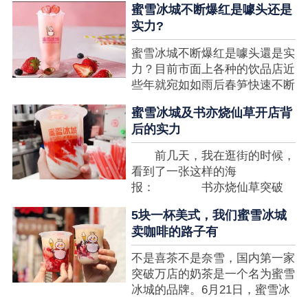
蜜雪冰城不断爆红是噱头还是
想要排长队，为的便是那一杯令
实力?
人挂念的蜜雪冰城。顾客喜爱的
商品，投资者为什么会看不见在
蜜雪冰城不断爆红是噱头還是实
其中的创业商机呢?许多投资者
力？目前市面上各种的饮品店近
都会了解我开一家蜜雪冰城要多
些年就宛如如雨后春笋快速不断
少钱?....
涌现，沒有实力的饮品店或是稍
蜜雪冰城及书亦烧仙草开店背
有运营不小心便会被取代，由于
后的实力
受年青人的喜爱，再加全国人民
的经济发展水准提升，奶茶饮品
前几天，我在逛街的时候，
行业发展趋势快速，因此 这一
看到了一张这样的海
制造行业有着十分....
报： 书亦烧仙草突破
5000 店 What？？我懵
5块一杯美式，我们蜜雪冰城
了，这个连名字都没怎么听过的
卖咖啡的路子有
奶茶店，怎么就悄咪咪地开了这
么多家了？ 也许大家对
不是喜茶不是奈雪，国内第一家
5000 家店是什么量级没什么概
突破万店的奶茶是一个名为蜜雪
念，我来给对....
冰城的品牌。6月21日，蜜雪冰
城在全国大量门店挂上了“祝贺