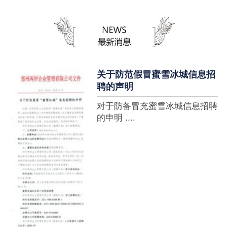
蜜雪冰城全球门店突破10000
家，买多少送多少”的横幅，这
个自1997年开始营业的街边奶
茶店正逐渐展露它的锋芒。不过
它的野心并....
关于防范假冒蜜雪冰城信息招
聘的声明
对于防备冒充蜜雪冰城信息招聘
的申明 ....