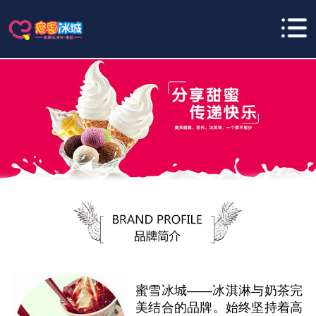
蜜雪冰城——冰淇淋与奶茶完
美结合的品牌。始终坚持着高