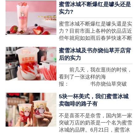
蜜雪冰城不断爆红是噱头还是
想要排长队，为的便是那一杯令
实力?
人挂念的蜜雪冰城。顾客喜爱的
商品，投资者为什么会看不见在
蜜雪冰城不断爆红是噱头還是实
其中的创业商机呢?许多投资者
力？目前市面上各种的饮品店近
都会了解我开一家蜜雪冰城要多
些年就宛如如雨后春笋快速不断
少钱?....
涌现，沒有实力的饮品店或是稍
蜜雪冰城及书亦烧仙草开店背
有运营不小心便会被取代，由于
后的实力
受年青人的喜爱，再加全国人民
的经济发展水准提升，奶茶饮品
前几天，我在逛街的时候，
行业发展趋势快速，因此 这一
看到了一张这样的海
制造行业有着十分....
报： 书亦烧仙草突破
5000 店 What？？我懵
5块一杯美式，我们蜜雪冰城
了，这个连名字都没怎么听过的
卖咖啡的路子有
奶茶店，怎么就悄咪咪地开了这
么多家了？ 也许大家对
不是喜茶不是奈雪，国内第一家
5000 家店是什么量级没什么概
突破万店的奶茶是一个名为蜜雪
念，我来给对....
冰城的品牌。6月21日，蜜雪冰
城在全国大量门店挂上了“祝贺