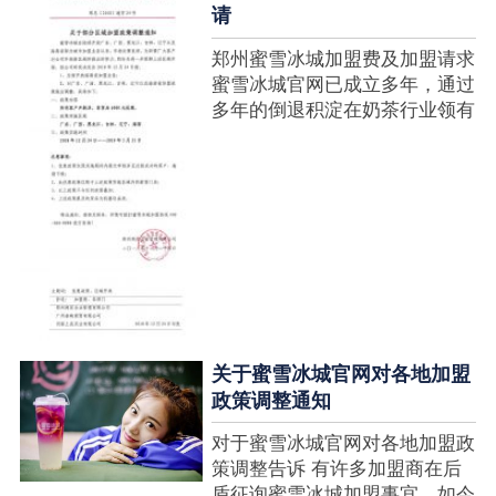
请
郑州蜜雪冰城加盟费及加盟请求
蜜雪冰城官网已成立多年，通过
多年的倒退积淀在奶茶行业领有
很高的人气，蜜雪冰城产种类类
多，口味好，并且健康又养分，
深得生产者喜欢。在茶饮市场上
也比拟遭到了守业者的青眼，体
现在加盟店....
关于蜜雪冰城官网对各地加盟
政策调整通知
对于蜜雪冰城官网对各地加盟政
策调整告诉 有许多加盟商在后
盾征询蜜雪冰城加盟事宜，如今