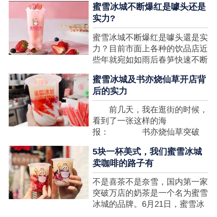
蜜雪冰城不断爆红是噱头还是
想要排长队，为的便是那一杯令
实力?
人挂念的蜜雪冰城。顾客喜爱的
商品，投资者为什么会看不见在
蜜雪冰城不断爆红是噱头還是实
其中的创业商机呢?许多投资者
力？目前市面上各种的饮品店近
都会了解我开一家蜜雪冰城要多
些年就宛如如雨后春笋快速不断
少钱?....
涌现，沒有实力的饮品店或是稍
蜜雪冰城及书亦烧仙草开店背
有运营不小心便会被取代，由于
后的实力
受年青人的喜爱，再加全国人民
的经济发展水准提升，奶茶饮品
前几天，我在逛街的时候，
行业发展趋势快速，因此 这一
看到了一张这样的海
制造行业有着十分....
报： 书亦烧仙草突破
5000 店 What？？我懵
5块一杯美式，我们蜜雪冰城
了，这个连名字都没怎么听过的
卖咖啡的路子有
奶茶店，怎么就悄咪咪地开了这
么多家了？ 也许大家对
不是喜茶不是奈雪，国内第一家
5000 家店是什么量级没什么概
突破万店的奶茶是一个名为蜜雪
念，我来给对....
冰城的品牌。6月21日，蜜雪冰
城在全国大量门店挂上了“祝贺