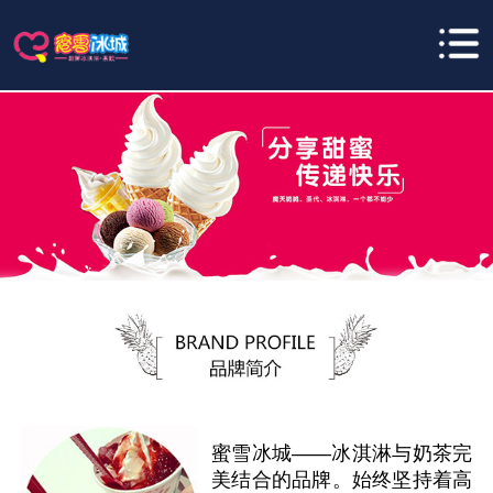
蜜雪冰城——冰淇淋与奶茶完
美结合的品牌。始终坚持着高