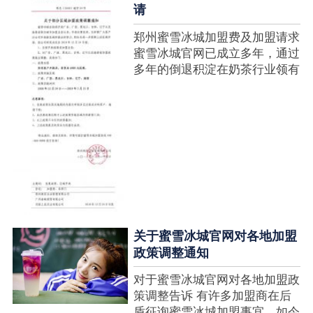
请
郑州蜜雪冰城加盟费及加盟请求
蜜雪冰城官网已成立多年，通过
多年的倒退积淀在奶茶行业领有
很高的人气，蜜雪冰城产种类类
多，口味好，并且健康又养分，
深得生产者喜欢。在茶饮市场上
也比拟遭到了守业者的青眼，体
现在加盟店....
关于蜜雪冰城官网对各地加盟
政策调整通知
对于蜜雪冰城官网对各地加盟政
策调整告诉 有许多加盟商在后
盾征询蜜雪冰城加盟事宜，如今