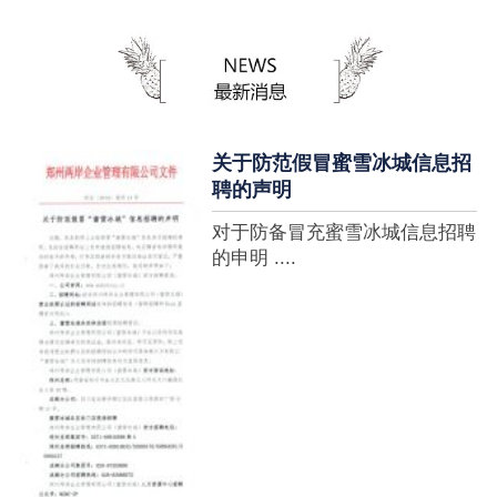
蜜雪冰城全球门店突破10000
家，买多少送多少”的横幅，这
个自1997年开始营业的街边奶
茶店正逐渐展露它的锋芒。不过
它的野心并....
关于防范假冒蜜雪冰城信息招
聘的声明
对于防备冒充蜜雪冰城信息招聘
的申明 ....