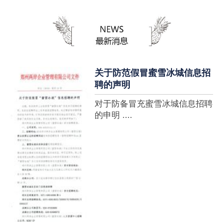
蜜雪冰城全球门店突破10000
家，买多少送多少”的横幅，这
个自1997年开始营业的街边奶
茶店正逐渐展露它的锋芒。不过
它的野心并....
关于防范假冒蜜雪冰城信息招
聘的声明
对于防备冒充蜜雪冰城信息招聘
的申明 ....