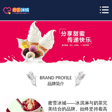
蜜雪冰城——冰淇淋与奶茶完
美结合的品牌。始终坚持着高