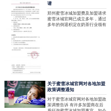
请
郑州蜜雪冰城加盟费及加盟请求
蜜雪冰城官网已成立多年，通过
多年的倒退积淀在奶茶行业领有
很高的人气，蜜雪冰城产种类类
多，口味好，并且健康又养分，
深得生产者喜欢。在茶饮市场上
也比拟遭到了守业者的青眼，体
现在加盟店....
关于蜜雪冰城官网对各地加盟
政策调整通知
对于蜜雪冰城官网对各地加盟政
策调整告诉 有许多加盟商在后
盾征询蜜雪冰城加盟事宜，如今