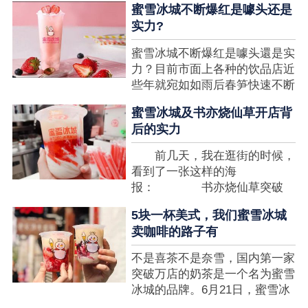
蜜雪冰城不断爆红是噱头还是
想要排长队，为的便是那一杯令
实力?
人挂念的蜜雪冰城。顾客喜爱的
商品，投资者为什么会看不见在
蜜雪冰城不断爆红是噱头還是实
其中的创业商机呢?许多投资者
力？目前市面上各种的饮品店近
都会了解我开一家蜜雪冰城要多
些年就宛如如雨后春笋快速不断
少钱?....
涌现，沒有实力的饮品店或是稍
蜜雪冰城及书亦烧仙草开店背
有运营不小心便会被取代，由于
后的实力
受年青人的喜爱，再加全国人民
的经济发展水准提升，奶茶饮品
前几天，我在逛街的时候，
行业发展趋势快速，因此 这一
看到了一张这样的海
制造行业有着十分....
报： 书亦烧仙草突破
5000 店 What？？我懵
5块一杯美式，我们蜜雪冰城
了，这个连名字都没怎么听过的
卖咖啡的路子有
奶茶店，怎么就悄咪咪地开了这
么多家了？ 也许大家对
不是喜茶不是奈雪，国内第一家
5000 家店是什么量级没什么概
突破万店的奶茶是一个名为蜜雪
念，我来给对....
冰城的品牌。6月21日，蜜雪冰
城在全国大量门店挂上了“祝贺