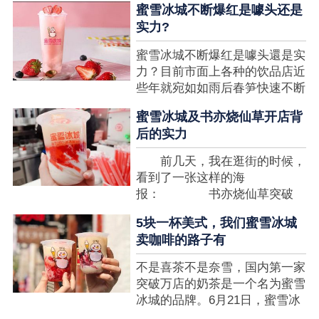
蜜雪冰城不断爆红是噱头还是
想要排长队，为的便是那一杯令
实力?
人挂念的蜜雪冰城。顾客喜爱的
商品，投资者为什么会看不见在
蜜雪冰城不断爆红是噱头還是实
其中的创业商机呢?许多投资者
力？目前市面上各种的饮品店近
都会了解我开一家蜜雪冰城要多
些年就宛如如雨后春笋快速不断
少钱?....
涌现，沒有实力的饮品店或是稍
蜜雪冰城及书亦烧仙草开店背
有运营不小心便会被取代，由于
后的实力
受年青人的喜爱，再加全国人民
的经济发展水准提升，奶茶饮品
前几天，我在逛街的时候，
行业发展趋势快速，因此 这一
看到了一张这样的海
制造行业有着十分....
报： 书亦烧仙草突破
5000 店 What？？我懵
5块一杯美式，我们蜜雪冰城
了，这个连名字都没怎么听过的
卖咖啡的路子有
奶茶店，怎么就悄咪咪地开了这
么多家了？ 也许大家对
不是喜茶不是奈雪，国内第一家
5000 家店是什么量级没什么概
突破万店的奶茶是一个名为蜜雪
念，我来给对....
冰城的品牌。6月21日，蜜雪冰
城在全国大量门店挂上了“祝贺