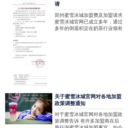
请
郑州蜜雪冰城加盟费及加盟请求
蜜雪冰城官网已成立多年，通过
多年的倒退积淀在奶茶行业领有
很高的人气，蜜雪冰城产种类类
多，口味好，并且健康又养分，
深得生产者喜欢。在茶饮市场上
也比拟遭到了守业者的青眼，体
现在加盟店....
关于蜜雪冰城官网对各地加盟
政策调整通知
对于蜜雪冰城官网对各地加盟政
策调整告诉 有许多加盟商在后
盾征询蜜雪冰城加盟事宜，如今