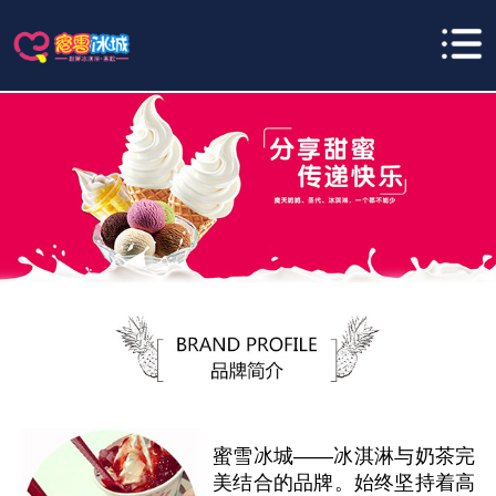
蜜雪冰城——冰淇淋与奶茶完
美结合的品牌。始终坚持着高