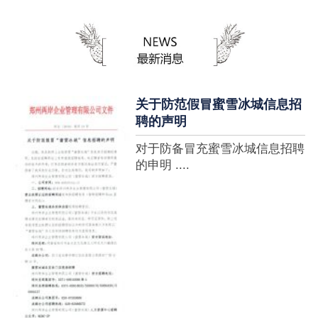
蜜雪冰城全球门店突破10000
家，买多少送多少”的横幅，这
个自1997年开始营业的街边奶
茶店正逐渐展露它的锋芒。不过
它的野心并....
关于防范假冒蜜雪冰城信息招
聘的声明
对于防备冒充蜜雪冰城信息招聘
的申明 ....