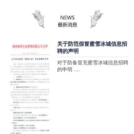
蜜雪冰城全球门店突破10000
家，买多少送多少”的横幅，这
个自1997年开始营业的街边奶
茶店正逐渐展露它的锋芒。不过
它的野心并....
关于防范假冒蜜雪冰城信息招
聘的声明
对于防备冒充蜜雪冰城信息招聘
的申明 ....