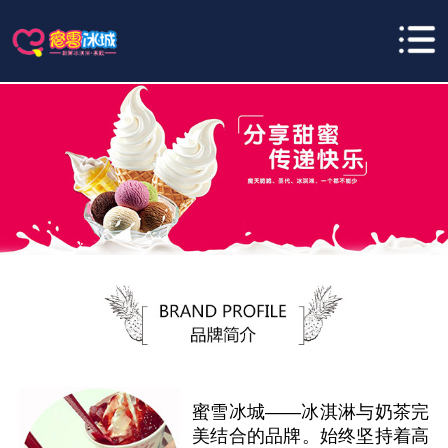
蜜雪冰城——冰淇淋与奶茶完
美结合的品牌。始终坚持着高