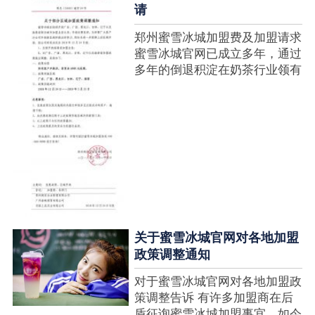
请
郑州蜜雪冰城加盟费及加盟请求
蜜雪冰城官网已成立多年，通过
多年的倒退积淀在奶茶行业领有
很高的人气，蜜雪冰城产种类类
多，口味好，并且健康又养分，
深得生产者喜欢。在茶饮市场上
也比拟遭到了守业者的青眼，体
现在加盟店....
关于蜜雪冰城官网对各地加盟
政策调整通知
对于蜜雪冰城官网对各地加盟政
策调整告诉 有许多加盟商在后
盾征询蜜雪冰城加盟事宜，如今