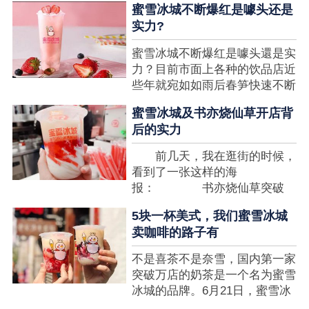
蜜雪冰城不断爆红是噱头还是
想要排长队，为的便是那一杯令
实力?
人挂念的蜜雪冰城。顾客喜爱的
商品，投资者为什么会看不见在
蜜雪冰城不断爆红是噱头還是实
其中的创业商机呢?许多投资者
力？目前市面上各种的饮品店近
都会了解我开一家蜜雪冰城要多
些年就宛如如雨后春笋快速不断
少钱?....
涌现，沒有实力的饮品店或是稍
蜜雪冰城及书亦烧仙草开店背
有运营不小心便会被取代，由于
后的实力
受年青人的喜爱，再加全国人民
的经济发展水准提升，奶茶饮品
前几天，我在逛街的时候，
行业发展趋势快速，因此 这一
看到了一张这样的海
制造行业有着十分....
报： 书亦烧仙草突破
5000 店 What？？我懵
5块一杯美式，我们蜜雪冰城
了，这个连名字都没怎么听过的
卖咖啡的路子有
奶茶店，怎么就悄咪咪地开了这
么多家了？ 也许大家对
不是喜茶不是奈雪，国内第一家
5000 家店是什么量级没什么概
突破万店的奶茶是一个名为蜜雪
念，我来给对....
冰城的品牌。6月21日，蜜雪冰
城在全国大量门店挂上了“祝贺