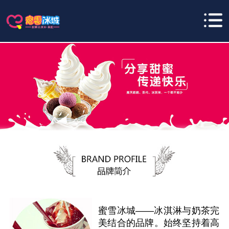
蜜雪冰城——冰淇淋与奶茶完
美结合的品牌。始终坚持着高