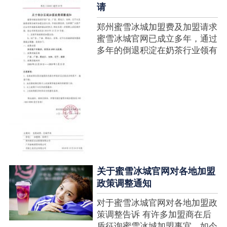
请
郑州蜜雪冰城加盟费及加盟请求
蜜雪冰城官网已成立多年，通过
多年的倒退积淀在奶茶行业领有
很高的人气，蜜雪冰城产种类类
多，口味好，并且健康又养分，
深得生产者喜欢。在茶饮市场上
也比拟遭到了守业者的青眼，体
现在加盟店....
关于蜜雪冰城官网对各地加盟
政策调整通知
对于蜜雪冰城官网对各地加盟政
策调整告诉 有许多加盟商在后
盾征询蜜雪冰城加盟事宜，如今