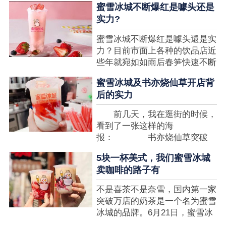
蜜雪冰城不断爆红是噱头还是
想要排长队，为的便是那一杯令
实力?
人挂念的蜜雪冰城。顾客喜爱的
商品，投资者为什么会看不见在
蜜雪冰城不断爆红是噱头還是实
其中的创业商机呢?许多投资者
力？目前市面上各种的饮品店近
都会了解我开一家蜜雪冰城要多
些年就宛如如雨后春笋快速不断
少钱?....
涌现，沒有实力的饮品店或是稍
蜜雪冰城及书亦烧仙草开店背
有运营不小心便会被取代，由于
后的实力
受年青人的喜爱，再加全国人民
的经济发展水准提升，奶茶饮品
前几天，我在逛街的时候，
行业发展趋势快速，因此 这一
看到了一张这样的海
制造行业有着十分....
报： 书亦烧仙草突破
5000 店 What？？我懵
5块一杯美式，我们蜜雪冰城
了，这个连名字都没怎么听过的
卖咖啡的路子有
奶茶店，怎么就悄咪咪地开了这
么多家了？ 也许大家对
不是喜茶不是奈雪，国内第一家
5000 家店是什么量级没什么概
突破万店的奶茶是一个名为蜜雪
念，我来给对....
冰城的品牌。6月21日，蜜雪冰
城在全国大量门店挂上了“祝贺