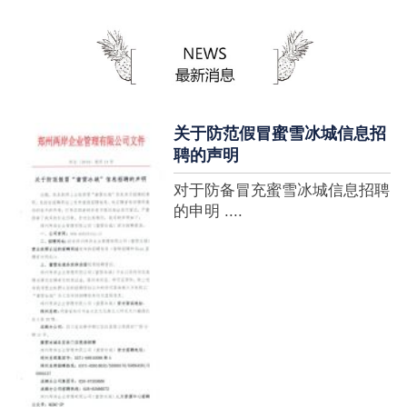
蜜雪冰城全球门店突破10000
家，买多少送多少”的横幅，这
个自1997年开始营业的街边奶
茶店正逐渐展露它的锋芒。不过
它的野心并....
关于防范假冒蜜雪冰城信息招
聘的声明
对于防备冒充蜜雪冰城信息招聘
的申明 ....