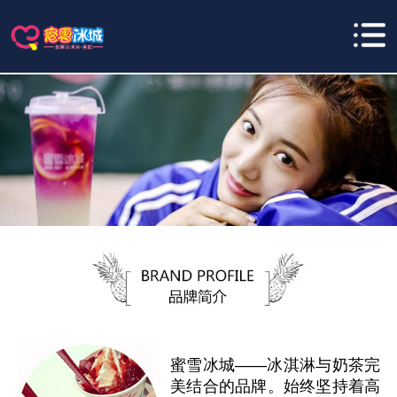
蜜雪冰城——冰淇淋与奶茶完
美结合的品牌。始终坚持着高