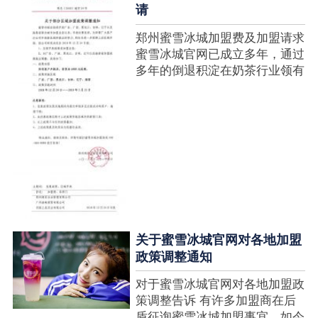
请
郑州蜜雪冰城加盟费及加盟请求
蜜雪冰城官网已成立多年，通过
多年的倒退积淀在奶茶行业领有
很高的人气，蜜雪冰城产种类类
多，口味好，并且健康又养分，
深得生产者喜欢。在茶饮市场上
也比拟遭到了守业者的青眼，体
现在加盟店....
关于蜜雪冰城官网对各地加盟
政策调整通知
对于蜜雪冰城官网对各地加盟政
策调整告诉 有许多加盟商在后
盾征询蜜雪冰城加盟事宜，如今