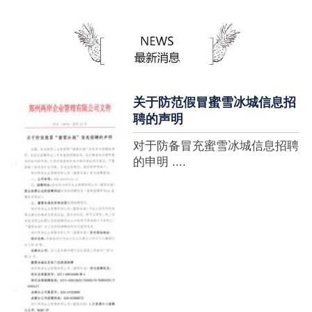
蜜雪冰城全球门店突破10000
家，买多少送多少”的横幅，这
个自1997年开始营业的街边奶
茶店正逐渐展露它的锋芒。不过
它的野心并....
关于防范假冒蜜雪冰城信息招
聘的声明
对于防备冒充蜜雪冰城信息招聘
的申明 ....