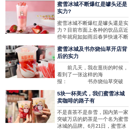
蜜雪冰城不断爆红是噱头还是
想要排长队，为的便是那一杯令
实力?
人挂念的蜜雪冰城。顾客喜爱的
商品，投资者为什么会看不见在
蜜雪冰城不断爆红是噱头還是实
其中的创业商机呢?许多投资者
力？目前市面上各种的饮品店近
都会了解我开一家蜜雪冰城要多
些年就宛如如雨后春笋快速不断
少钱?....
涌现，沒有实力的饮品店或是稍
蜜雪冰城及书亦烧仙草开店背
有运营不小心便会被取代，由于
后的实力
受年青人的喜爱，再加全国人民
的经济发展水准提升，奶茶饮品
前几天，我在逛街的时候，
行业发展趋势快速，因此 这一
看到了一张这样的海
制造行业有着十分....
报： 书亦烧仙草突破
5000 店 What？？我懵
5块一杯美式，我们蜜雪冰城
了，这个连名字都没怎么听过的
卖咖啡的路子有
奶茶店，怎么就悄咪咪地开了这
么多家了？ 也许大家对
不是喜茶不是奈雪，国内第一家
5000 家店是什么量级没什么概
突破万店的奶茶是一个名为蜜雪
念，我来给对....
冰城的品牌。6月21日，蜜雪冰
城在全国大量门店挂上了“祝贺