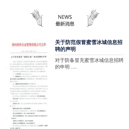
蜜雪冰城全球门店突破10000
家，买多少送多少”的横幅，这
个自1997年开始营业的街边奶
茶店正逐渐展露它的锋芒。不过
它的野心并....
关于防范假冒蜜雪冰城信息招
聘的声明
对于防备冒充蜜雪冰城信息招聘
的申明 ....