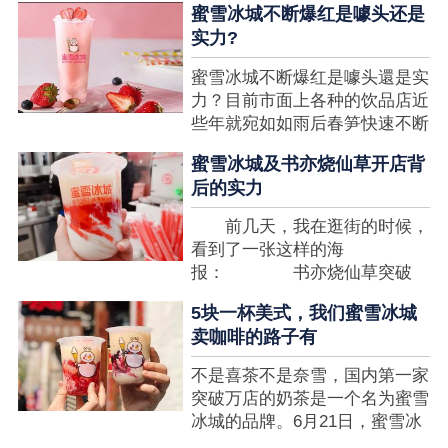
蜜雪冰城不断爆红是噱头还是
想要排长队，为的便是那一杯令
实力?
人挂念的蜜雪冰城。顾客喜爱的
商品，投资者为什么会看不见在
蜜雪冰城不断爆红是噱头還是实
其中的创业商机呢?许多投资者
力？目前市面上各种的饮品店近
都会了解我开一家蜜雪冰城要多
些年就宛如如雨后春笋快速不断
少钱?....
涌现，沒有实力的饮品店或是稍
蜜雪冰城及书亦烧仙草开店背
有运营不小心便会被取代，由于
后的实力
受年青人的喜爱，再加全国人民
的经济发展水准提升，奶茶饮品
前几天，我在逛街的时候，
行业发展趋势快速，因此 这一
看到了一张这样的海
制造行业有着十分....
报： 书亦烧仙草突破
5000 店 What？？我懵
5块一杯美式，我们蜜雪冰城
了，这个连名字都没怎么听过的
卖咖啡的路子有
奶茶店，怎么就悄咪咪地开了这
么多家了？ 也许大家对
不是喜茶不是奈雪，国内第一家
5000 家店是什么量级没什么概
突破万店的奶茶是一个名为蜜雪
念，我来给对....
冰城的品牌。6月21日，蜜雪冰
城在全国大量门店挂上了“祝贺