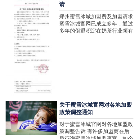
请
郑州蜜雪冰城加盟费及加盟请求
蜜雪冰城官网已成立多年，通过
多年的倒退积淀在奶茶行业领有
很高的人气，蜜雪冰城产种类类
多，口味好，并且健康又养分，
深得生产者喜欢。在茶饮市场上
也比拟遭到了守业者的青眼，体
现在加盟店....
关于蜜雪冰城官网对各地加盟
政策调整通知
对于蜜雪冰城官网对各地加盟政
策调整告诉 有许多加盟商在后
盾征询蜜雪冰城加盟事宜，如今