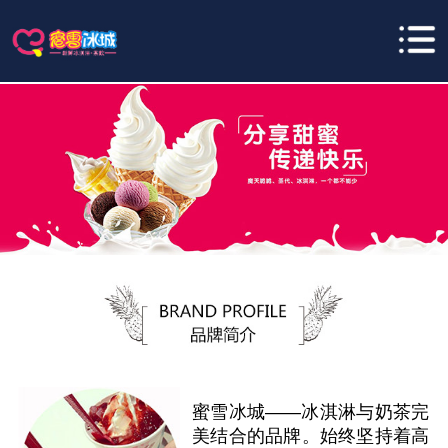
蜜雪冰城——冰淇淋与奶茶完
美结合的品牌。始终坚持着高