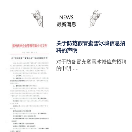
蜜雪冰城全球门店突破10000
家，买多少送多少”的横幅，这
个自1997年开始营业的街边奶
茶店正逐渐展露它的锋芒。不过
它的野心并....
关于防范假冒蜜雪冰城信息招
聘的声明
对于防备冒充蜜雪冰城信息招聘
的申明 ....