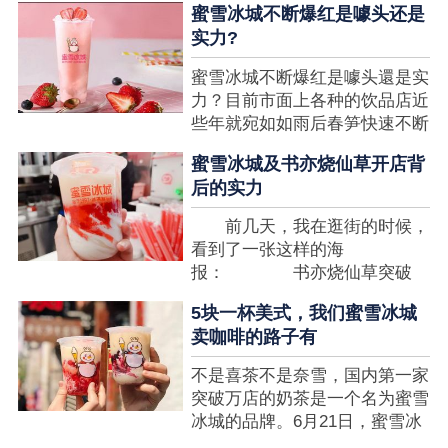
蜜雪冰城不断爆红是噱头还是
想要排长队，为的便是那一杯令
实力?
人挂念的蜜雪冰城。顾客喜爱的
商品，投资者为什么会看不见在
蜜雪冰城不断爆红是噱头還是实
其中的创业商机呢?许多投资者
力？目前市面上各种的饮品店近
都会了解我开一家蜜雪冰城要多
些年就宛如如雨后春笋快速不断
少钱?....
涌现，沒有实力的饮品店或是稍
蜜雪冰城及书亦烧仙草开店背
有运营不小心便会被取代，由于
后的实力
受年青人的喜爱，再加全国人民
的经济发展水准提升，奶茶饮品
前几天，我在逛街的时候，
行业发展趋势快速，因此 这一
看到了一张这样的海
制造行业有着十分....
报： 书亦烧仙草突破
5000 店 What？？我懵
5块一杯美式，我们蜜雪冰城
了，这个连名字都没怎么听过的
卖咖啡的路子有
奶茶店，怎么就悄咪咪地开了这
么多家了？ 也许大家对
不是喜茶不是奈雪，国内第一家
5000 家店是什么量级没什么概
突破万店的奶茶是一个名为蜜雪
念，我来给对....
冰城的品牌。6月21日，蜜雪冰
城在全国大量门店挂上了“祝贺