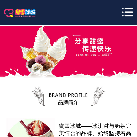
蜜雪冰城——冰淇淋与奶茶完
美结合的品牌。始终坚持着高