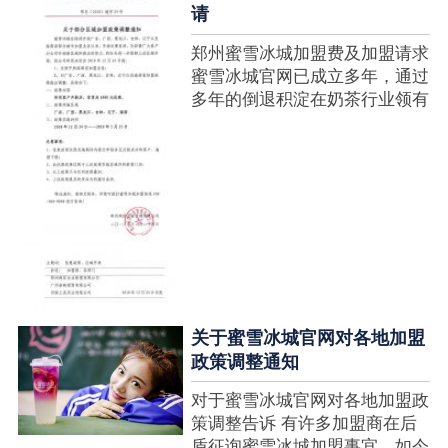
请
郑州蜜雪冰城加盟费及加盟请求
蜜雪冰城官网已成立多年，通过
多年的倒退积淀在奶茶行业领有
很高的人气，蜜雪冰城产种类类
多，口味好，并且健康又养分，
深得生产者喜欢。在茶饮市场上
也比拟遭到了守业者的青眼，体
现在加盟店....
关于蜜雪冰城官网对各地加盟
政策调整通知
对于蜜雪冰城官网对各地加盟政
策调整告诉 有许多加盟商在后
盾征询蜜雪冰城加盟事宜，如今