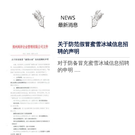
蜜雪冰城全球门店突破10000
家，买多少送多少”的横幅，这
个自1997年开始营业的街边奶
茶店正逐渐展露它的锋芒。不过
它的野心并....
关于防范假冒蜜雪冰城信息招
聘的声明
对于防备冒充蜜雪冰城信息招聘
的申明 ....