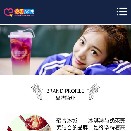
蜜雪冰城——冰淇淋与奶茶完
美结合的品牌。始终坚持着高