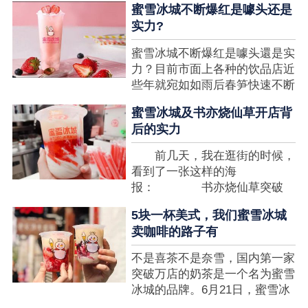
蜜雪冰城不断爆红是噱头还是
想要排长队，为的便是那一杯令
实力?
人挂念的蜜雪冰城。顾客喜爱的
商品，投资者为什么会看不见在
蜜雪冰城不断爆红是噱头還是实
其中的创业商机呢?许多投资者
力？目前市面上各种的饮品店近
都会了解我开一家蜜雪冰城要多
些年就宛如如雨后春笋快速不断
少钱?....
涌现，沒有实力的饮品店或是稍
蜜雪冰城及书亦烧仙草开店背
有运营不小心便会被取代，由于
后的实力
受年青人的喜爱，再加全国人民
的经济发展水准提升，奶茶饮品
前几天，我在逛街的时候，
行业发展趋势快速，因此 这一
看到了一张这样的海
制造行业有着十分....
报： 书亦烧仙草突破
5000 店 What？？我懵
5块一杯美式，我们蜜雪冰城
了，这个连名字都没怎么听过的
卖咖啡的路子有
奶茶店，怎么就悄咪咪地开了这
么多家了？ 也许大家对
不是喜茶不是奈雪，国内第一家
5000 家店是什么量级没什么概
突破万店的奶茶是一个名为蜜雪
念，我来给对....
冰城的品牌。6月21日，蜜雪冰
城在全国大量门店挂上了“祝贺