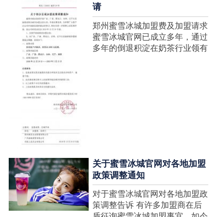
请
郑州蜜雪冰城加盟费及加盟请求
蜜雪冰城官网已成立多年，通过
多年的倒退积淀在奶茶行业领有
很高的人气，蜜雪冰城产种类类
多，口味好，并且健康又养分，
深得生产者喜欢。在茶饮市场上
也比拟遭到了守业者的青眼，体
现在加盟店....
关于蜜雪冰城官网对各地加盟
政策调整通知
对于蜜雪冰城官网对各地加盟政
策调整告诉 有许多加盟商在后
盾征询蜜雪冰城加盟事宜，如今