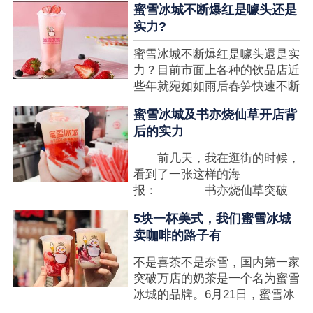
蜜雪冰城不断爆红是噱头还是
想要排长队，为的便是那一杯令
实力?
人挂念的蜜雪冰城。顾客喜爱的
商品，投资者为什么会看不见在
蜜雪冰城不断爆红是噱头還是实
其中的创业商机呢?许多投资者
力？目前市面上各种的饮品店近
都会了解我开一家蜜雪冰城要多
些年就宛如如雨后春笋快速不断
少钱?....
涌现，沒有实力的饮品店或是稍
蜜雪冰城及书亦烧仙草开店背
有运营不小心便会被取代，由于
后的实力
受年青人的喜爱，再加全国人民
的经济发展水准提升，奶茶饮品
前几天，我在逛街的时候，
行业发展趋势快速，因此 这一
看到了一张这样的海
制造行业有着十分....
报： 书亦烧仙草突破
5000 店 What？？我懵
5块一杯美式，我们蜜雪冰城
了，这个连名字都没怎么听过的
卖咖啡的路子有
奶茶店，怎么就悄咪咪地开了这
么多家了？ 也许大家对
不是喜茶不是奈雪，国内第一家
5000 家店是什么量级没什么概
突破万店的奶茶是一个名为蜜雪
念，我来给对....
冰城的品牌。6月21日，蜜雪冰
城在全国大量门店挂上了“祝贺