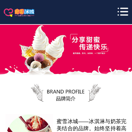
蜜雪冰城——冰淇淋与奶茶完
美结合的品牌。始终坚持着高