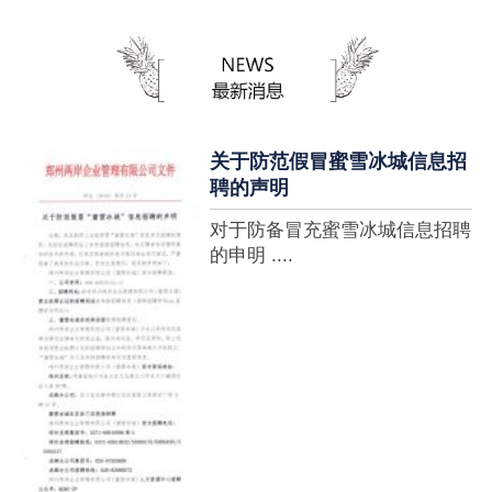
蜜雪冰城全球门店突破10000
家，买多少送多少”的横幅，这
个自1997年开始营业的街边奶
茶店正逐渐展露它的锋芒。不过
它的野心并....
关于防范假冒蜜雪冰城信息招
聘的声明
对于防备冒充蜜雪冰城信息招聘
的申明 ....