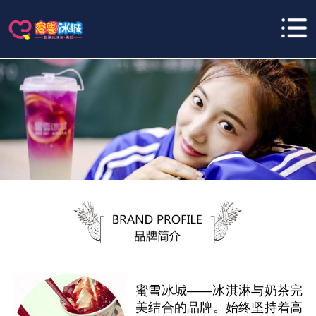
蜜雪冰城——冰淇淋与奶茶完
美结合的品牌。始终坚持着高