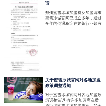
请
郑州蜜雪冰城加盟费及加盟请求
蜜雪冰城官网已成立多年，通过
多年的倒退积淀在奶茶行业领有
很高的人气，蜜雪冰城产种类类
多，口味好，并且健康又养分，
深得生产者喜欢。在茶饮市场上
也比拟遭到了守业者的青眼，体
现在加盟店....
关于蜜雪冰城官网对各地加盟
政策调整通知
对于蜜雪冰城官网对各地加盟政
策调整告诉 有许多加盟商在后
盾征询蜜雪冰城加盟事宜，如今