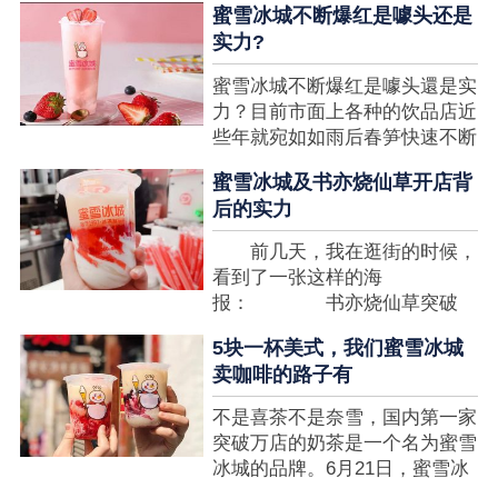
蜜雪冰城不断爆红是噱头还是
想要排长队，为的便是那一杯令
实力?
人挂念的蜜雪冰城。顾客喜爱的
商品，投资者为什么会看不见在
蜜雪冰城不断爆红是噱头還是实
其中的创业商机呢?许多投资者
力？目前市面上各种的饮品店近
都会了解我开一家蜜雪冰城要多
些年就宛如如雨后春笋快速不断
少钱?....
涌现，沒有实力的饮品店或是稍
蜜雪冰城及书亦烧仙草开店背
有运营不小心便会被取代，由于
后的实力
受年青人的喜爱，再加全国人民
的经济发展水准提升，奶茶饮品
前几天，我在逛街的时候，
行业发展趋势快速，因此 这一
看到了一张这样的海
制造行业有着十分....
报： 书亦烧仙草突破
5000 店 What？？我懵
5块一杯美式，我们蜜雪冰城
了，这个连名字都没怎么听过的
卖咖啡的路子有
奶茶店，怎么就悄咪咪地开了这
么多家了？ 也许大家对
不是喜茶不是奈雪，国内第一家
5000 家店是什么量级没什么概
突破万店的奶茶是一个名为蜜雪
念，我来给对....
冰城的品牌。6月21日，蜜雪冰
城在全国大量门店挂上了“祝贺