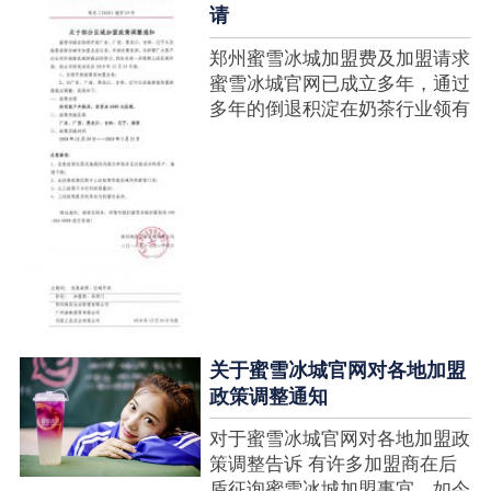
请
郑州蜜雪冰城加盟费及加盟请求
蜜雪冰城官网已成立多年，通过
多年的倒退积淀在奶茶行业领有
很高的人气，蜜雪冰城产种类类
多，口味好，并且健康又养分，
深得生产者喜欢。在茶饮市场上
也比拟遭到了守业者的青眼，体
现在加盟店....
关于蜜雪冰城官网对各地加盟
政策调整通知
对于蜜雪冰城官网对各地加盟政
策调整告诉 有许多加盟商在后
盾征询蜜雪冰城加盟事宜，如今