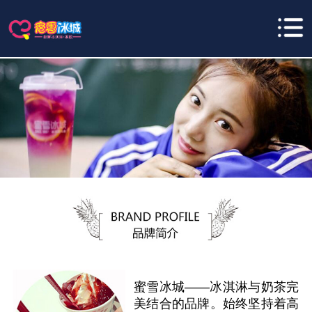
蜜雪冰城——冰淇淋与奶茶完
美结合的品牌。始终坚持着高