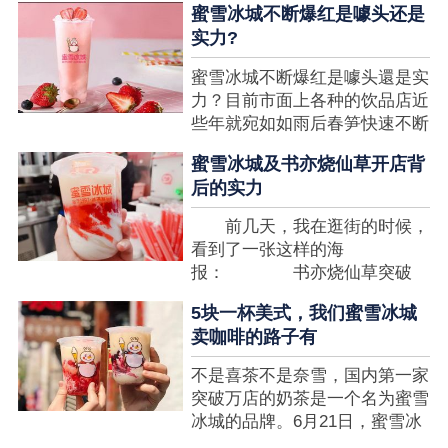
蜜雪冰城不断爆红是噱头还是
想要排长队，为的便是那一杯令
实力?
人挂念的蜜雪冰城。顾客喜爱的
商品，投资者为什么会看不见在
蜜雪冰城不断爆红是噱头還是实
其中的创业商机呢?许多投资者
力？目前市面上各种的饮品店近
都会了解我开一家蜜雪冰城要多
些年就宛如如雨后春笋快速不断
少钱?....
涌现，沒有实力的饮品店或是稍
蜜雪冰城及书亦烧仙草开店背
有运营不小心便会被取代，由于
后的实力
受年青人的喜爱，再加全国人民
的经济发展水准提升，奶茶饮品
前几天，我在逛街的时候，
行业发展趋势快速，因此 这一
看到了一张这样的海
制造行业有着十分....
报： 书亦烧仙草突破
5000 店 What？？我懵
5块一杯美式，我们蜜雪冰城
了，这个连名字都没怎么听过的
卖咖啡的路子有
奶茶店，怎么就悄咪咪地开了这
么多家了？ 也许大家对
不是喜茶不是奈雪，国内第一家
5000 家店是什么量级没什么概
突破万店的奶茶是一个名为蜜雪
念，我来给对....
冰城的品牌。6月21日，蜜雪冰
城在全国大量门店挂上了“祝贺