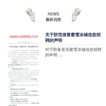
蜜雪冰城全球门店突破10000
家，买多少送多少”的横幅，这
个自1997年开始营业的街边奶
茶店正逐渐展露它的锋芒。不过
它的野心并....
关于防范假冒蜜雪冰城信息招
聘的声明
对于防备冒充蜜雪冰城信息招聘
的申明 ....