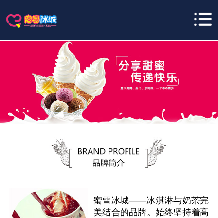
蜜雪冰城——冰淇淋与奶茶完
美结合的品牌。始终坚持着高