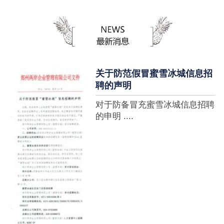
蜜雪冰城全球门店突破10000
家，买多少送多少”的横幅，这
个自1997年开始营业的街边奶
茶店正逐渐展露它的锋芒。不过
它的野心并....
关于防范假冒蜜雪冰城信息招
聘的声明
对于防备冒充蜜雪冰城信息招聘
的申明 ....