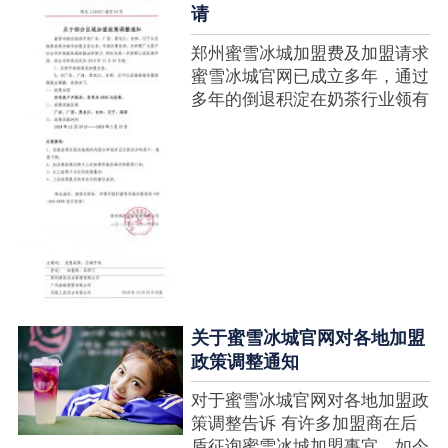
请
郑州蜜雪冰城加盟费及加盟请求
蜜雪冰城官网已成立多年，通过
多年的倒退积淀在奶茶行业领有
很高的人气，蜜雪冰城产种类类
多，口味好，并且健康又养分，
深得生产者喜欢。在茶饮市场上
也比拟遭到了守业者的青眼，体
现在加盟店....
关于蜜雪冰城官网对各地加盟
政策调整通知
对于蜜雪冰城官网对各地加盟政
策调整告诉 有许多加盟商在后
盾征询蜜雪冰城加盟事宜，如今