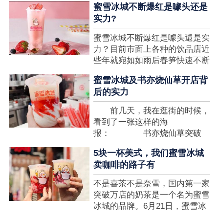
蜜雪冰城不断爆红是噱头还是
想要排长队，为的便是那一杯令
实力?
人挂念的蜜雪冰城。顾客喜爱的
商品，投资者为什么会看不见在
蜜雪冰城不断爆红是噱头還是实
其中的创业商机呢?许多投资者
力？目前市面上各种的饮品店近
都会了解我开一家蜜雪冰城要多
些年就宛如如雨后春笋快速不断
少钱?....
涌现，沒有实力的饮品店或是稍
蜜雪冰城及书亦烧仙草开店背
有运营不小心便会被取代，由于
后的实力
受年青人的喜爱，再加全国人民
的经济发展水准提升，奶茶饮品
前几天，我在逛街的时候，
行业发展趋势快速，因此 这一
看到了一张这样的海
制造行业有着十分....
报： 书亦烧仙草突破
5000 店 What？？我懵
5块一杯美式，我们蜜雪冰城
了，这个连名字都没怎么听过的
卖咖啡的路子有
奶茶店，怎么就悄咪咪地开了这
么多家了？ 也许大家对
不是喜茶不是奈雪，国内第一家
5000 家店是什么量级没什么概
突破万店的奶茶是一个名为蜜雪
念，我来给对....
冰城的品牌。6月21日，蜜雪冰
城在全国大量门店挂上了“祝贺