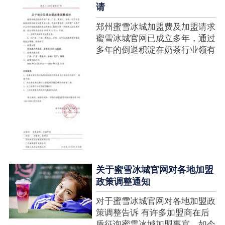
请
郑州蜜雪冰城加盟费及加盟请求
蜜雪冰城官网已成立多年，通过
多年的倒退积淀在奶茶行业领有
很高的人气，蜜雪冰城产种类类
多，口味好，并且健康又养分，
深得生产者喜欢。在茶饮市场上
也比拟遭到了守业者的青眼，体
现在加盟店....
关于蜜雪冰城官网对各地加盟
政策调整通知
对于蜜雪冰城官网对各地加盟政
策调整告诉 有许多加盟商在后
盾征询蜜雪冰城加盟事宜，如今