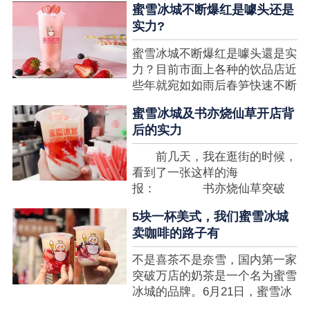
蜜雪冰城不断爆红是噱头还是
想要排长队，为的便是那一杯令
实力?
人挂念的蜜雪冰城。顾客喜爱的
商品，投资者为什么会看不见在
蜜雪冰城不断爆红是噱头還是实
其中的创业商机呢?许多投资者
力？目前市面上各种的饮品店近
都会了解我开一家蜜雪冰城要多
些年就宛如如雨后春笋快速不断
少钱?....
涌现，沒有实力的饮品店或是稍
蜜雪冰城及书亦烧仙草开店背
有运营不小心便会被取代，由于
后的实力
受年青人的喜爱，再加全国人民
的经济发展水准提升，奶茶饮品
前几天，我在逛街的时候，
行业发展趋势快速，因此 这一
看到了一张这样的海
制造行业有着十分....
报： 书亦烧仙草突破
5000 店 What？？我懵
5块一杯美式，我们蜜雪冰城
了，这个连名字都没怎么听过的
卖咖啡的路子有
奶茶店，怎么就悄咪咪地开了这
么多家了？ 也许大家对
不是喜茶不是奈雪，国内第一家
5000 家店是什么量级没什么概
突破万店的奶茶是一个名为蜜雪
念，我来给对....
冰城的品牌。6月21日，蜜雪冰
城在全国大量门店挂上了“祝贺