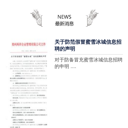
蜜雪冰城全球门店突破10000
家，买多少送多少”的横幅，这
个自1997年开始营业的街边奶
茶店正逐渐展露它的锋芒。不过
它的野心并....
关于防范假冒蜜雪冰城信息招
聘的声明
对于防备冒充蜜雪冰城信息招聘
的申明 ....