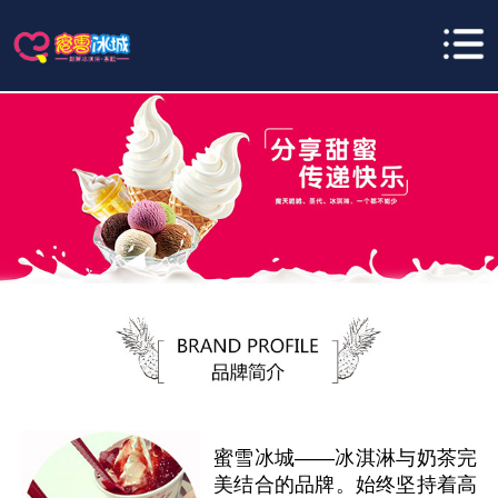
蜜雪冰城——冰淇淋与奶茶完
美结合的品牌。始终坚持着高