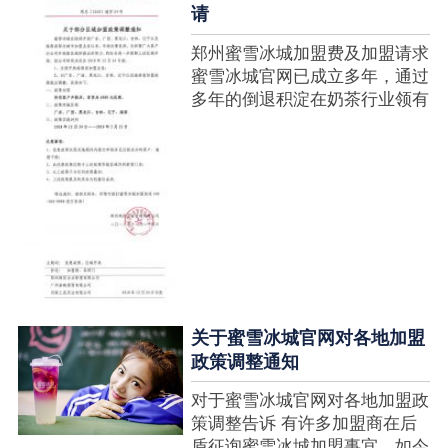
请
郑州蜜雪冰城加盟费及加盟请求
蜜雪冰城官网已成立多年，通过
多年的倒退积淀在奶茶行业领有
很高的人气，蜜雪冰城产种类类
多，口味好，并且健康又养分，
深得生产者喜欢。在茶饮市场上
也比拟遭到了守业者的青眼，体
现在加盟店....
关于蜜雪冰城官网对各地加盟
政策调整通知
对于蜜雪冰城官网对各地加盟政
策调整告诉 有许多加盟商在后
盾征询蜜雪冰城加盟事宜，如今