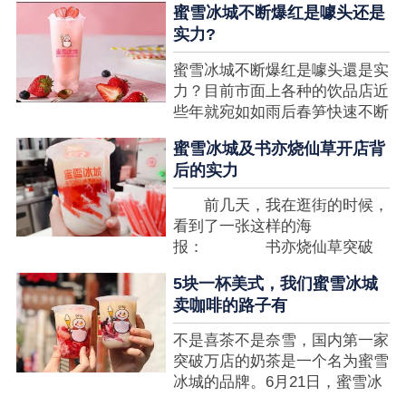
蜜雪冰城不断爆红是噱头还是
想要排长队，为的便是那一杯令
实力?
人挂念的蜜雪冰城。顾客喜爱的
商品，投资者为什么会看不见在
蜜雪冰城不断爆红是噱头還是实
其中的创业商机呢?许多投资者
力？目前市面上各种的饮品店近
都会了解我开一家蜜雪冰城要多
些年就宛如如雨后春笋快速不断
少钱?....
涌现，沒有实力的饮品店或是稍
蜜雪冰城及书亦烧仙草开店背
有运营不小心便会被取代，由于
后的实力
受年青人的喜爱，再加全国人民
的经济发展水准提升，奶茶饮品
前几天，我在逛街的时候，
行业发展趋势快速，因此 这一
看到了一张这样的海
制造行业有着十分....
报： 书亦烧仙草突破
5000 店 What？？我懵
5块一杯美式，我们蜜雪冰城
了，这个连名字都没怎么听过的
卖咖啡的路子有
奶茶店，怎么就悄咪咪地开了这
么多家了？ 也许大家对
不是喜茶不是奈雪，国内第一家
5000 家店是什么量级没什么概
突破万店的奶茶是一个名为蜜雪
念，我来给对....
冰城的品牌。6月21日，蜜雪冰
城在全国大量门店挂上了“祝贺