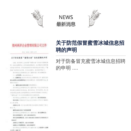
蜜雪冰城全球门店突破10000
家，买多少送多少”的横幅，这
个自1997年开始营业的街边奶
茶店正逐渐展露它的锋芒。不过
它的野心并....
关于防范假冒蜜雪冰城信息招
聘的声明
对于防备冒充蜜雪冰城信息招聘
的申明 ....