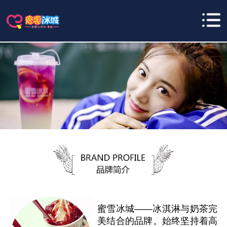
蜜雪冰城——冰淇淋与奶茶完
美结合的品牌。始终坚持着高