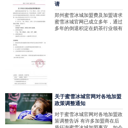
请
郑州蜜雪冰城加盟费及加盟请求
蜜雪冰城官网已成立多年，通过
多年的倒退积淀在奶茶行业领有
很高的人气，蜜雪冰城产种类类
多，口味好，并且健康又养分，
深得生产者喜欢。在茶饮市场上
也比拟遭到了守业者的青眼，体
现在加盟店....
关于蜜雪冰城官网对各地加盟
政策调整通知
对于蜜雪冰城官网对各地加盟政
策调整告诉 有许多加盟商在后
盾征询蜜雪冰城加盟事宜，如今