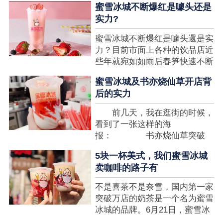
蜜雪冰城不断爆红是噱头还是
想要排长队，为的便是那一杯令
实力?
人挂念的蜜雪冰城。顾客喜爱的
商品，投资者为什么会看不见在
蜜雪冰城不断爆红是噱头還是实
其中的创业商机呢?许多投资者
力？目前市面上各种的饮品店近
都会了解我开一家蜜雪冰城要多
些年就宛如如雨后春笋快速不断
少钱?....
涌现，沒有实力的饮品店或是稍
蜜雪冰城及书亦烧仙草开店背
有运营不小心便会被取代，由于
后的实力
受年青人的喜爱，再加全国人民
的经济发展水准提升，奶茶饮品
前几天，我在逛街的时候，
行业发展趋势快速，因此 这一
看到了一张这样的海
制造行业有着十分....
报： 书亦烧仙草突破
5000 店 What？？我懵
5块一杯美式，我们蜜雪冰城
了，这个连名字都没怎么听过的
卖咖啡的路子有
奶茶店，怎么就悄咪咪地开了这
么多家了？ 也许大家对
不是喜茶不是奈雪，国内第一家
5000 家店是什么量级没什么概
突破万店的奶茶是一个名为蜜雪
念，我来给对....
冰城的品牌。6月21日，蜜雪冰
城在全国大量门店挂上了“祝贺