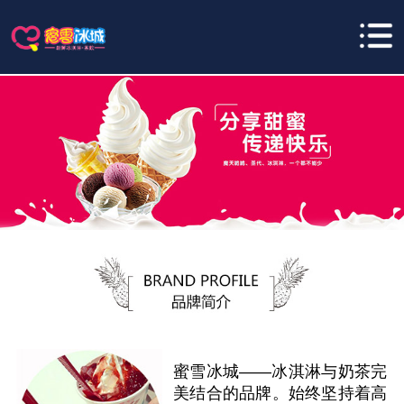
蜜雪冰城——冰淇淋与奶茶完
美结合的品牌。始终坚持着高