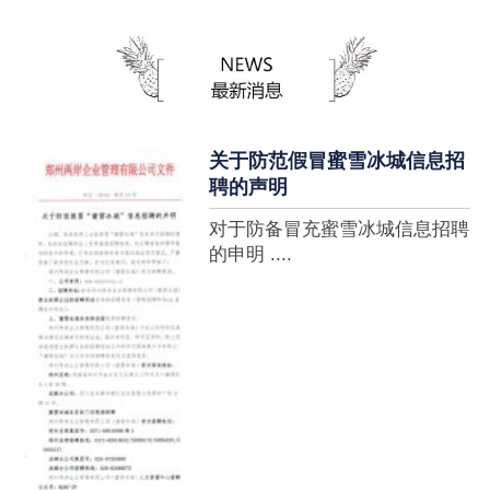
蜜雪冰城全球门店突破10000
家，买多少送多少”的横幅，这
个自1997年开始营业的街边奶
茶店正逐渐展露它的锋芒。不过
它的野心并....
关于防范假冒蜜雪冰城信息招
聘的声明
对于防备冒充蜜雪冰城信息招聘
的申明 ....