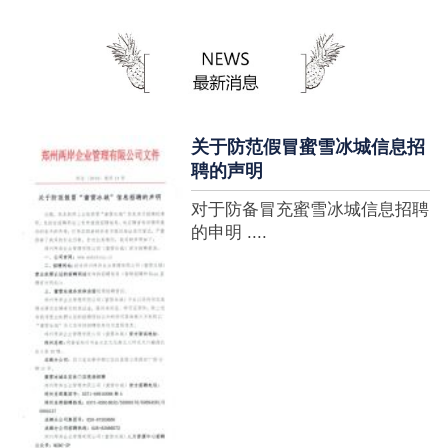
蜜雪冰城全球门店突破10000
家，买多少送多少”的横幅，这
个自1997年开始营业的街边奶
茶店正逐渐展露它的锋芒。不过
它的野心并....
关于防范假冒蜜雪冰城信息招
聘的声明
对于防备冒充蜜雪冰城信息招聘
的申明 ....