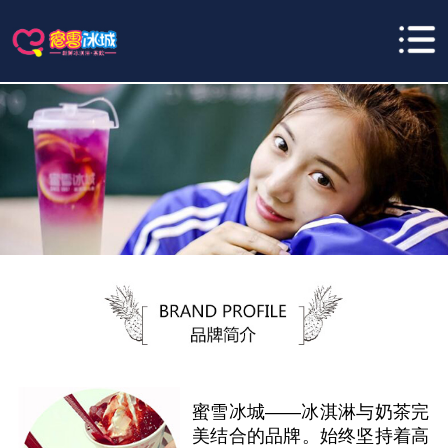
蜜雪冰城——冰淇淋与奶茶完
美结合的品牌。始终坚持着高