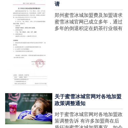
请
郑州蜜雪冰城加盟费及加盟请求
蜜雪冰城官网已成立多年，通过
多年的倒退积淀在奶茶行业领有
很高的人气，蜜雪冰城产种类类
多，口味好，并且健康又养分，
深得生产者喜欢。在茶饮市场上
也比拟遭到了守业者的青眼，体
现在加盟店....
关于蜜雪冰城官网对各地加盟
政策调整通知
对于蜜雪冰城官网对各地加盟政
策调整告诉 有许多加盟商在后
盾征询蜜雪冰城加盟事宜，如今