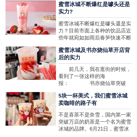
蜜雪冰城不断爆红是噱头还是
想要排长队，为的便是那一杯令
实力?
人挂念的蜜雪冰城。顾客喜爱的
商品，投资者为什么会看不见在
蜜雪冰城不断爆红是噱头還是实
其中的创业商机呢?许多投资者
力？目前市面上各种的饮品店近
都会了解我开一家蜜雪冰城要多
些年就宛如如雨后春笋快速不断
少钱?....
涌现，沒有实力的饮品店或是稍
蜜雪冰城及书亦烧仙草开店背
有运营不小心便会被取代，由于
后的实力
受年青人的喜爱，再加全国人民
的经济发展水准提升，奶茶饮品
前几天，我在逛街的时候，
行业发展趋势快速，因此 这一
看到了一张这样的海
制造行业有着十分....
报： 书亦烧仙草突破
5000 店 What？？我懵
5块一杯美式，我们蜜雪冰城
了，这个连名字都没怎么听过的
卖咖啡的路子有
奶茶店，怎么就悄咪咪地开了这
么多家了？ 也许大家对
不是喜茶不是奈雪，国内第一家
5000 家店是什么量级没什么概
突破万店的奶茶是一个名为蜜雪
念，我来给对....
冰城的品牌。6月21日，蜜雪冰
城在全国大量门店挂上了“祝贺