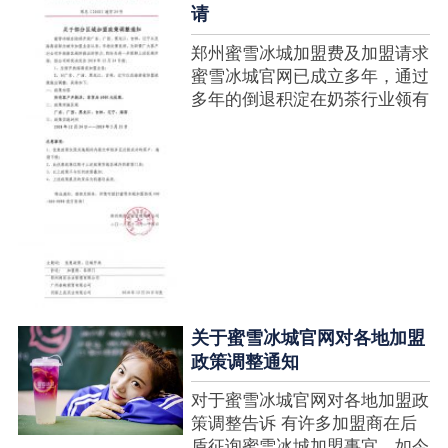
请
郑州蜜雪冰城加盟费及加盟请求
蜜雪冰城官网已成立多年，通过
多年的倒退积淀在奶茶行业领有
很高的人气，蜜雪冰城产种类类
多，口味好，并且健康又养分，
深得生产者喜欢。在茶饮市场上
也比拟遭到了守业者的青眼，体
现在加盟店....
关于蜜雪冰城官网对各地加盟
政策调整通知
对于蜜雪冰城官网对各地加盟政
策调整告诉 有许多加盟商在后
盾征询蜜雪冰城加盟事宜，如今