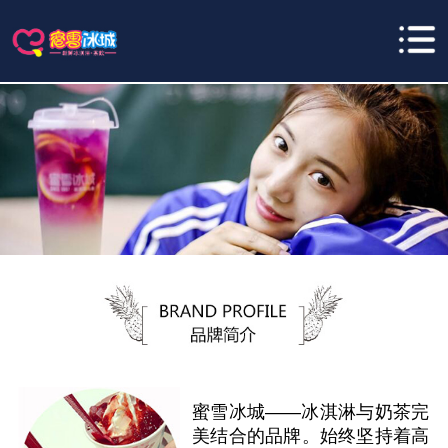
蜜雪冰城——冰淇淋与奶茶完
美结合的品牌。始终坚持着高