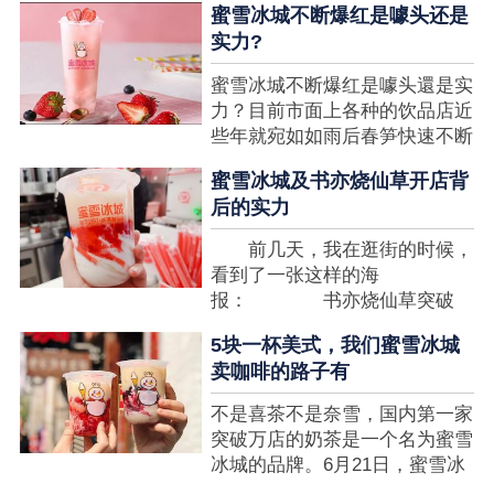
蜜雪冰城不断爆红是噱头还是
想要排长队，为的便是那一杯令
实力?
人挂念的蜜雪冰城。顾客喜爱的
商品，投资者为什么会看不见在
蜜雪冰城不断爆红是噱头還是实
其中的创业商机呢?许多投资者
力？目前市面上各种的饮品店近
都会了解我开一家蜜雪冰城要多
些年就宛如如雨后春笋快速不断
少钱?....
涌现，沒有实力的饮品店或是稍
蜜雪冰城及书亦烧仙草开店背
有运营不小心便会被取代，由于
后的实力
受年青人的喜爱，再加全国人民
的经济发展水准提升，奶茶饮品
前几天，我在逛街的时候，
行业发展趋势快速，因此 这一
看到了一张这样的海
制造行业有着十分....
报： 书亦烧仙草突破
5000 店 What？？我懵
5块一杯美式，我们蜜雪冰城
了，这个连名字都没怎么听过的
卖咖啡的路子有
奶茶店，怎么就悄咪咪地开了这
么多家了？ 也许大家对
不是喜茶不是奈雪，国内第一家
5000 家店是什么量级没什么概
突破万店的奶茶是一个名为蜜雪
念，我来给对....
冰城的品牌。6月21日，蜜雪冰
城在全国大量门店挂上了“祝贺