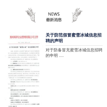
蜜雪冰城全球门店突破10000
家，买多少送多少”的横幅，这
个自1997年开始营业的街边奶
茶店正逐渐展露它的锋芒。不过
它的野心并....
关于防范假冒蜜雪冰城信息招
聘的声明
对于防备冒充蜜雪冰城信息招聘
的申明 ....